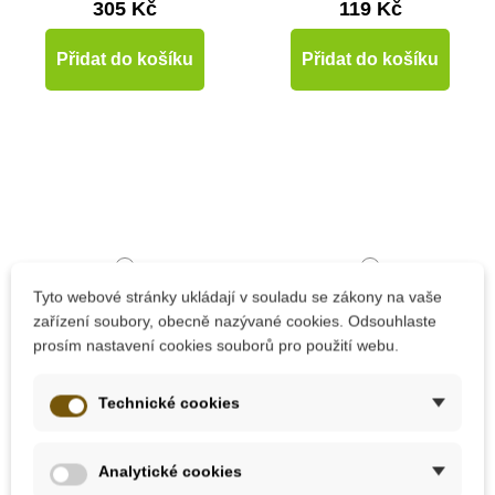
305 Kč
119 Kč
Přidat do košíku
Přidat do košíku
Tyto webové stránky ukládají v souladu se zákony na vaše
zařízení soubory, obecně nazývané cookies. Odsouhlaste
prosím nastavení cookies souborů pro použití webu.
Skladem
Na dotaz
Technické cookies
Jak to funguje v
Můj velký sešit
přírodě -Katie,
Montessori -
Analytické cookies
Daynes, Russell Tale
matematika 3 až 6 let