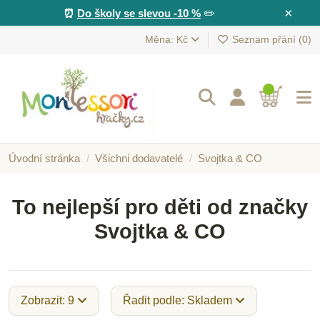
×
⏰
Do školy se slevou -10 %
✏️
Měna: Kč
Seznam přání (
0
)
Úvodní stránka
Všichni dodavatelé
Svojtka & CO
To nejlepší pro děti od značky
Svojtka & CO
Zobrazit: 9
Řadit podle: Skladem