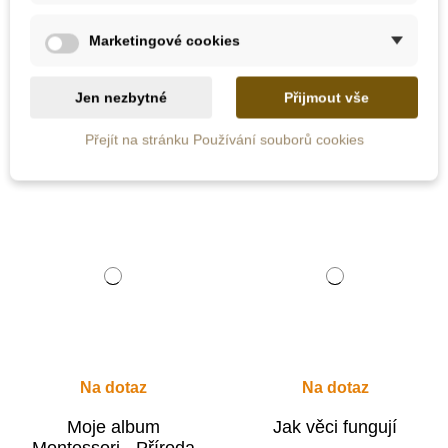
305 Kč
305 Kč
Marketingové cookies
Přidat do košíku
Zobrazit detail
Jen nezbytné
Přijmout vše
Přejít na stránku Používání souborů cookies
Na dotaz
Na dotaz
Moje album
Jak věci fungují