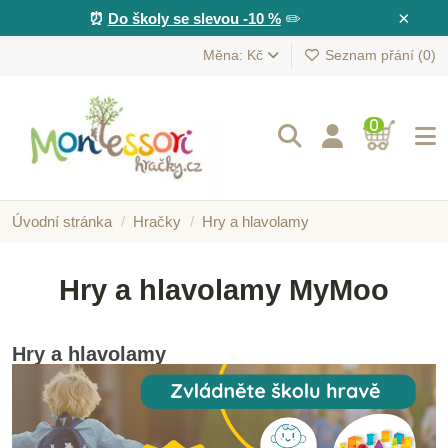
×
⏰
Do školy se slevou -10 %
✏️
Měna: Kč
Seznam přání (
0
)
0
Úvodní stránka
Hračky
Hry a hlavolamy
Hry a hlavolamy MyMoo
Hry a hlavolamy