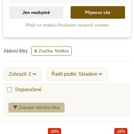
Jen nezbytné
Přijmout vše
Dřevěné hry
Přejít na stránku Používání souborů cookies
Více kategorií
Sportovní hry
Aktivní filtry
Značka: MyMoo
Zobrazit: 2
Řadit podle: Skladem
Doporučené
Zobrazit všechny filtry
-10%
-10%