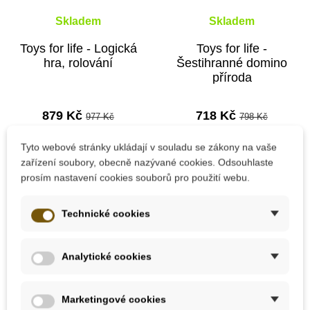
Skladem
Skladem
Toys for life - Logická
Toys for life -
hra, rolování
Šestihranné domino
příroda
879 Kč
718 Kč
977 Kč
798 Kč
Tyto webové stránky ukládají v souladu se zákony na vaše
Přidat do košíku
Přidat do košíku
zařízení soubory, obecně nazývané cookies. Odsouhlaste
prosím nastavení cookies souborů pro použití webu.
Hry pro nejmenší
Technické cookies
Deskové a stolní hry
Analytické cookies
Marketingové cookies
Hry na cesty