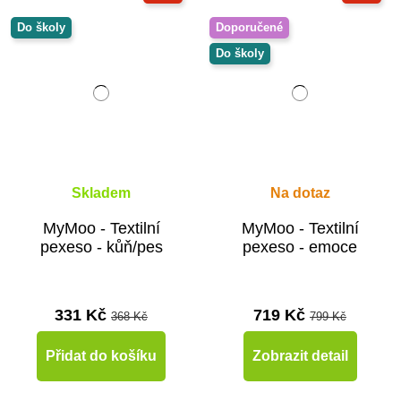
Do školy
Doporučené
Do školy
Skladem
Na dotaz
MyMoo - Textilní
MyMoo - Textilní
pexeso - kůň/pes
pexeso - emoce
331 Kč
719 Kč
368 Kč
799 Kč
Přidat do košíku
Zobrazit detail