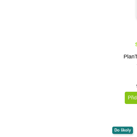
PlanT
Přid
Do školy