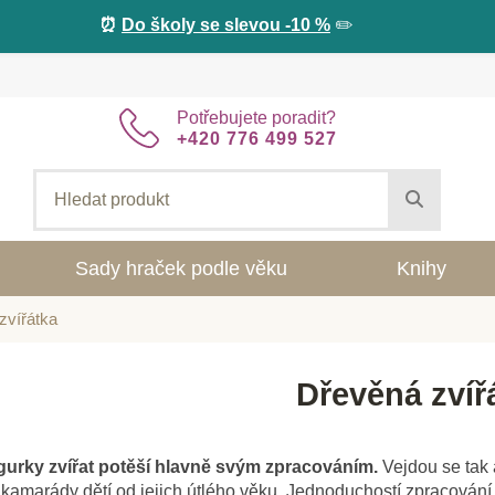
⏰
Do školy se slevou -10 %
✏️
Potřebujete poradit?
+420 776 499 527
Sady hraček podle věku
Knihy
zvířátka
Dřevěná zvíř
gurky zvířat potěší hlavně svým zpracováním.
Vejdou se tak 
kamarády dětí od jejich útlého věku. Jednoduchostí zpracován