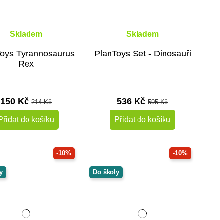
Skladem
Skladem
oys Tyrannosaurus
PlanToys Set - Dinosauři
Rex
150 Kč
536 Kč
214 Kč
595 Kč
Přidat do košíku
Přidat do košíku
-10%
-10%
y
Do školy