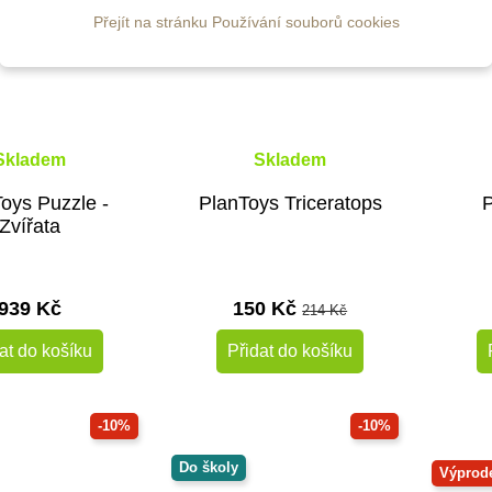
Přejít na stránku Používání souborů cookies
Skladem
Skladem
oys Puzzle -
PlanToys Triceratops
P
Zvířata
939 Kč
150 Kč
214 Kč
at do košíku
Přidat do košíku
-10%
-10%
Do školy
Výprod