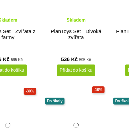
Skladem
Skladem
 Set - Zvířata z
PlanToys Set - Divoká
PlanT
farmy
zvířata
6 Kč
536 Kč
595 Kč
595 Kč
at do košíku
Přidat do košíku
-10%
-30%
Do školy
Do škol