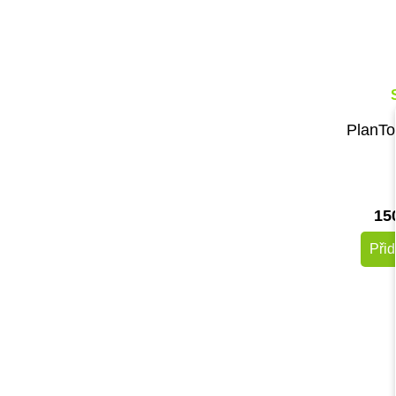
PlanTo
15
Přid