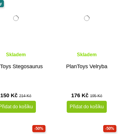
y
Skladem
Skladem
Toys Stegosaurus
PlanToys Velryba
150 Kč
176 Kč
214 Kč
195 Kč
Přidat do košíku
Přidat do košíku
-50%
-50%