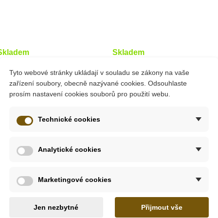
Skladem
Skladem
ys Diplodocus
PlanToys Zebra
Tyto webové stránky ukládají v souladu se zákony na vaše
zařízení soubory, obecně nazývané cookies. Odsouhlaste
prosím nastavení cookies souborů pro použití webu.
0 Kč
176 Kč
Technické cookies
214 Kč
195 Kč
at do košíku
Přidat do košíku
Analytické cookies
-30%
Marketingové cookies
Do škol
Výprodej
Do školy
Jen nezbytné
Přijmout vše