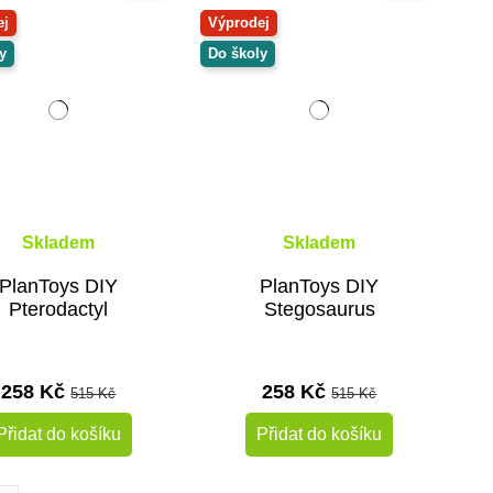
ej
Výprodej
y
Do školy
Skladem
Skladem
PlanToys DIY
PlanToys DIY
Pterodactyl
Stegosaurus
258 Kč
258 Kč
515 Kč
515 Kč
Přidat do košíku
Přidat do košíku