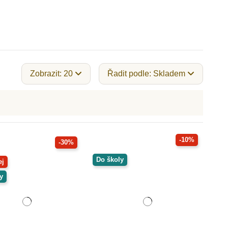
Zobrazit: 20
Řadit podle: Skladem
-10%
-30%
Do školy
ej
y