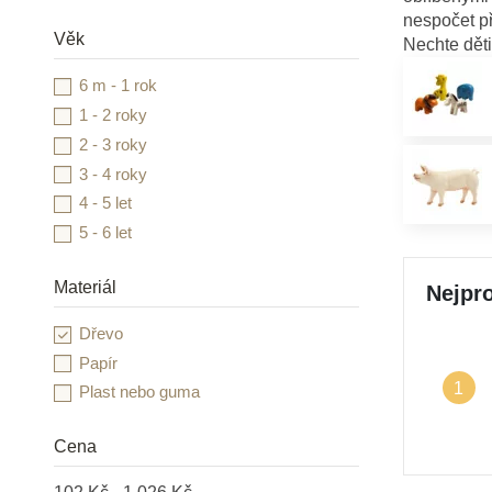
nespočet př
Věk
Nechte děti 
6 m - 1 rok
1 - 2 roky
2 - 3 roky
3 - 4 roky
4 - 5 let
5 - 6 let
Materiál
Nejpro
Dřevo
Papír
1
Plast nebo guma
Cena