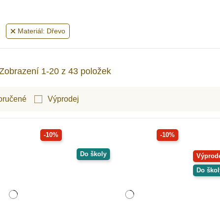
Materiál: Dřevo
Zobrazení 1-20 z 43 položek
oručené
Výprodej
-10%
-10%
Do školy
Výprod
Do škol