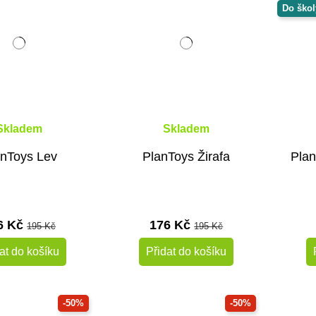
Do škol
Skladem
Skladem
anToys Lev
PlanToys Žirafa
Plan
6 Kč
176 Kč
195 Kč
195 Kč
at do košíku
Přidat do košíku
-50%
-50%