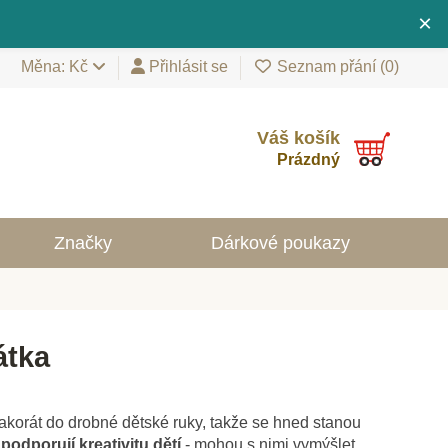
×
Měna: Kč
Přihlásit se
Seznam přání (
0
)
Váš košík
Prázdný
Značky
Dárkové poukazy
átka
akorát do drobné dětské ruky, takže se hned stanou
í
podporují kreativitu dětí
- mohou s nimi vymýšlet