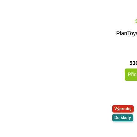
PlanToys
53
Přid
Výprodej
Do školy