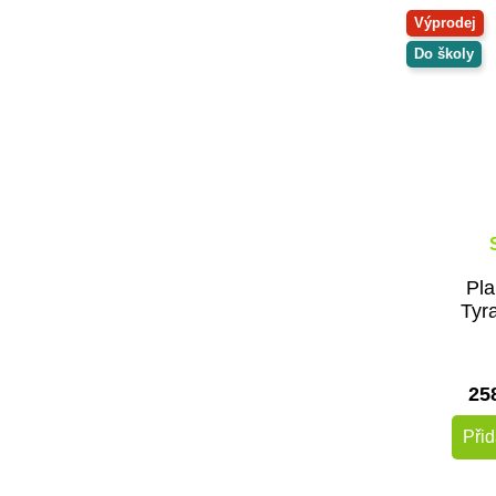
Výprodej
Do školy
Pl
Tyr
25
Přid