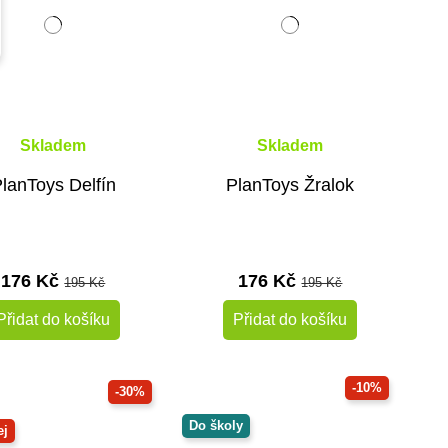
Skladem
Skladem
lanToys Delfín
PlanToys Žralok
176 Kč
176 Kč
195 Kč
195 Kč
Přidat do košíku
Přidat do košíku
-10%
-30%
Do školy
ej