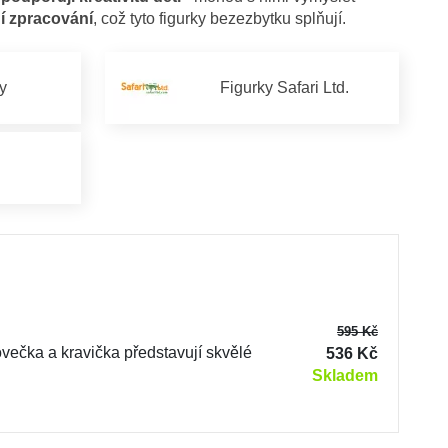
í zpracování
, což tyto figurky bezezbytku splňují.
ky
Figurky Safari Ltd.
i
595 Kč
ovečka a kravička představují skvělé
536 Kč
Skladem