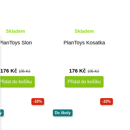
Skladem
Skladem
PlanToys Slon
PlanToys Kosatka
176 Kč
176 Kč
195 Kč
195 Kč
Přidat do košíku
Přidat do košíku
-10%
-10%
y
Do školy