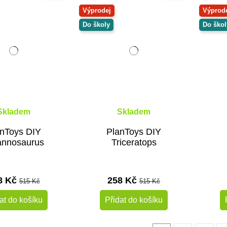
Výprodej
Výprod
Do školy
Do škol
Skladem
Skladem
anToys DIY
PlanToys DIY
annosaurus
Triceratops
8 Kč
258 Kč
515 Kč
515 Kč
at do košíku
Přidat do košíku