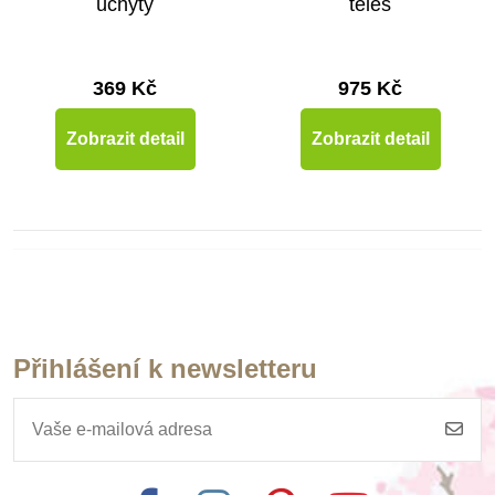
úchyty
těles
369 Kč
975 Kč
Zobrazit detail
Zobrazit detail
Přihlášení k newsletteru