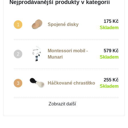
Nejprodávanější produkty v kategorii
175 Kč
Spojené disky
1
Skladem
Montessori mobil -
579 Kč
2
Munari
Skladem
255 Kč
Háčkované chrastítko
3
Skladem
Zobrazit další