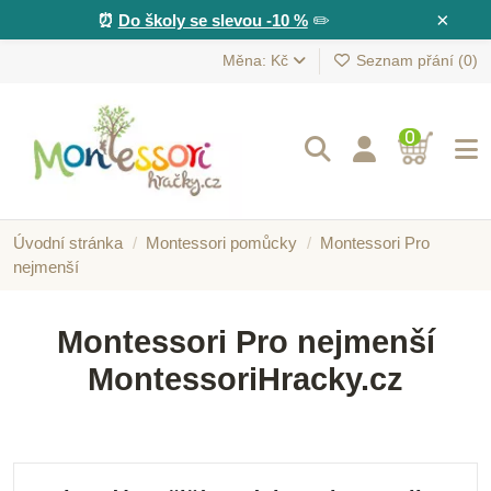
×
⏰
Do školy se slevou -10 %
✏️
Měna: Kč
Seznam přání (
0
)
0
Úvodní stránka
Montessori pomůcky
Montessori Pro
nejmenší
Montessori Pro nejmenší
MontessoriHracky.cz