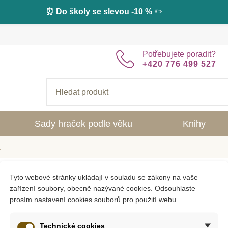
⏰
Do školy se slevou -10 %
✏️
Potřebujete poradit?
+420 776 499 527
Sady hraček podle věku
Knihy
.
Tyto webové stránky ukládají v souladu se zákony na vaše
ší pro děti od značky Zábavné uče
zařízení soubory, obecně nazývané cookies. Odsouhlaste
prosím nastavení cookies souborů pro použití webu.
Technické cookies