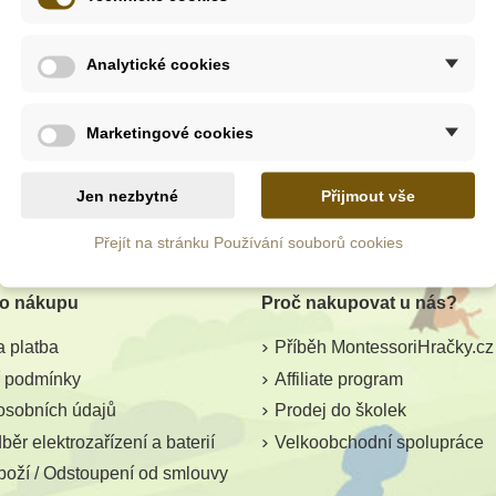
Analytické cookies
Marketingové cookies
Jen nezbytné
Přijmout vše
Přejít na stránku Používání souborů cookies
 o nákupu
Proč nakupovat u nás?
 platba
Příběh MontessoriHračky.cz
 podmínky
Affiliate program
osobních údajů
Prodej do školek
ěr elektrozařízení a baterií
Velkoobchodní spolupráce
boží / Odstoupení od smlouvy