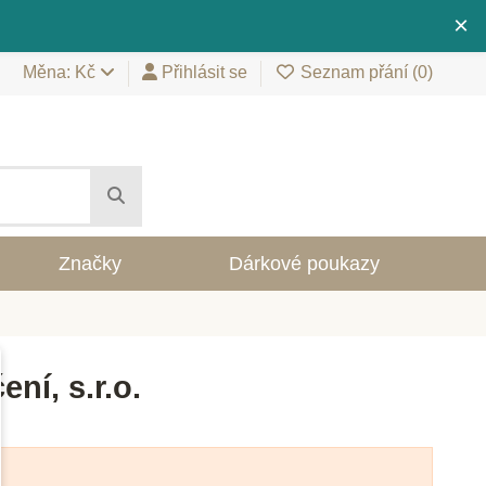
×
Měna: Kč
Přihlásit se
Seznam přání (
0
)
Značky
Dárkové poukazy
ní, s.r.o.