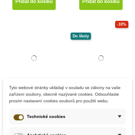
Přidat do košíku
Přidat do košíku
-10%
Do školy
Tyto webové stránky ukládají v souladu se zákony na vaše
Skladem
Na dotaz
zařízení soubory, obecně nazývané cookies. Odsouhlaste
prosím nastavení cookies souborů pro použití webu.
Akuku Zvířátka do
Akuku - Sada
koupele, 5 ks
senzorických míčků,
černobílé 4 ks
Technické cookies
195 Kč
320 Kč
355 Kč