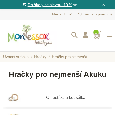
×
⏰
Do školy se slevou -10 %
✏️
Měna: Kč
Seznam přání (
0
)
0
Úvodní stránka
Hračky
Hračky pro nejmenší
Hračky pro nejmenší Akuku
Chrastítka a kousátka