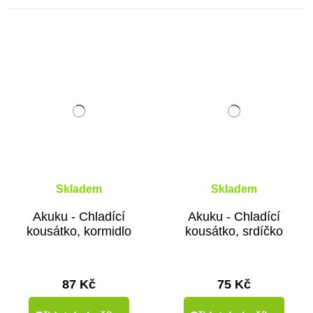
Hudební hračky pro nejmenší
Hračky do vany
Hračky na ven
Skladem
Skladem
Látkové hračky pro nejmenší
Akuku - Chladící
Akuku - Chladící
kousátko, kormidlo
kousátko, srdíčko
Dřevěné hračky pro nejmenší
87 Kč
75 Kč
Plastové hračky pro nejmenší