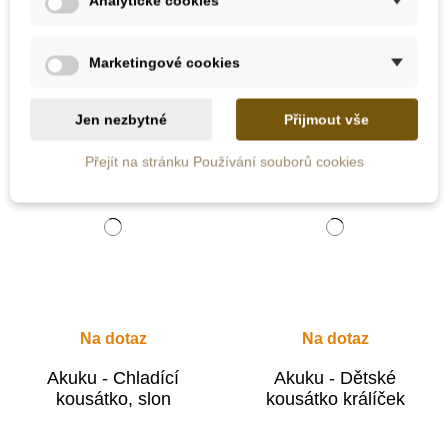
Analytické cookies
Přidat do košíku
Zobrazit detail
Marketingové cookies
Jen nezbytné
Přijmout vše
Přejít na stránku Používání souborů cookies
Na dotaz
Na dotaz
Akuku - Chladící
Akuku - Dětské
kousátko, slon
kousátko králíček