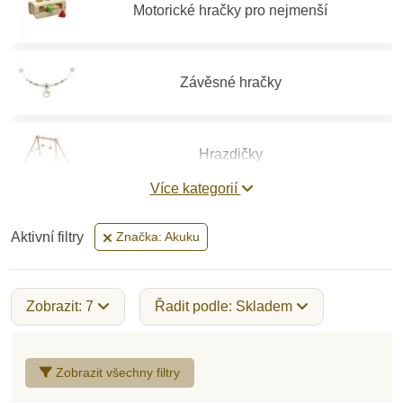
Motorické hračky pro nejmenší
Závěsné hračky
Hrazdičky
Více kategorií
Houpací koně
Aktivní filtry
Značka: Akuku
Dětská chodítka
Zobrazit: 7
Řadit podle: Skladem
Dřevěná autíčka
Zobrazit všechny filtry