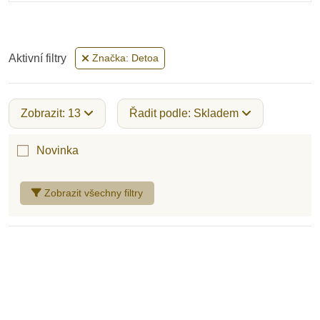
Hudební hračky pro nejmenší
Aktivní filtry
Značka: Detoa
Hračky do vany
Zobrazit: 13
Řadit podle: Skladem
Hračky na ven
Novinka
Zobrazit všechny filtry
Látkové hračky pro nejmenší
Dřevěné hračky pro nejmenší
Plastové hračky pro nejmenší