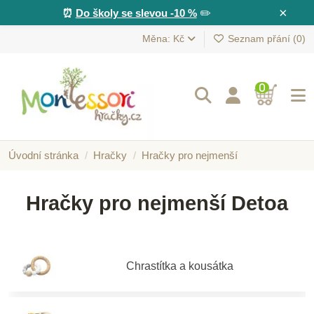
×
⏰
Do školy se slevou -10 %
✏️
Měna: Kč
Seznam přání (
0
)
0
Úvodní stránka
Hračky
Hračky pro nejmenší
Hračky pro nejmenší Detoa
Chrastítka a kousátka