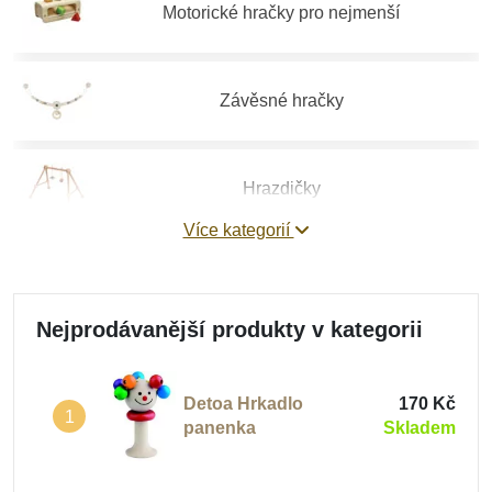
Motorické hračky pro nejmenší
Závěsné hračky
Hrazdičky
Více kategorií
Houpací koně
Nejprodávanější produkty v kategorii
Dětská chodítka
Detoa Hrkadlo
170 Kč
1
panenka
Skladem
Dřevěná autíčka