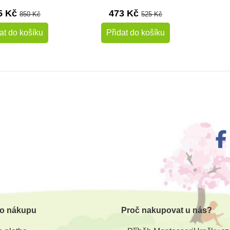
5 Kč
473 Kč
850 Kč
525 Kč
at do košíku
Přidat do košíku
 o nákupu
Proč nakupovat u nás?