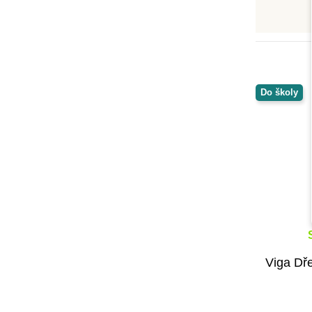
Oxybul
Petit Boum
PlanToys
Small Foot
Taf Toys
Do školy
Viga
Černá na bílé
Viga Dř