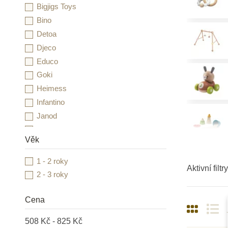
Bigjigs Toys
Bino
Detoa
Djeco
Educo
Goki
Heimess
Infantino
Janod
Learning Resources
Věk
Little Dutch
LUDI
1 - 2 roky
Aktivní filtry
MontessoriHracky.cz
2 - 3 roky
Moyo Montessori
MyMoo
Cena
NEW BABY
508 Kč - 825 Kč
Nienhuis Montessori