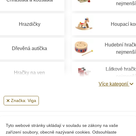
nejmenší
Hrazdičky
Houpací ko
Hudební hračk
Dřevěná autíčka
nejmenší
Látkové hračk
Hračky na ven
nejmenší
Více kategorií
Plastové hračky pro
Značka: Viga
nejmenší
Zobrazení 1-2 z 2 položek
Tyto webové stránky ukládají v souladu se zákony na vaše
zařízení soubory, obecně nazývané cookies. Odsouhlaste