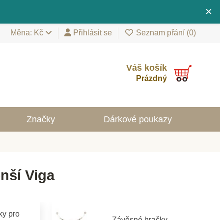
×
Měna: Kč
Přihlásit se
Seznam přání (
0
)
Váš košík
Prázdný
Značky
Dárkové poukazy
nší Viga
ky pro
Závěsné hračky