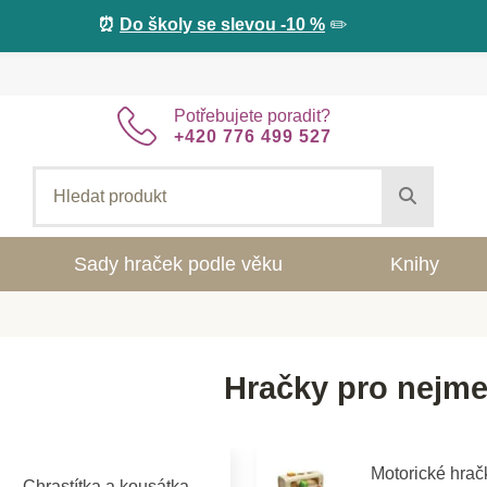
⏰
Do školy se slevou -10 %
✏️
Potřebujete poradit?
+420 776 499 527
Sady hraček podle věku
Knihy
Hračky pro nejme
Motorické hrač
Chrastítka a kousátka