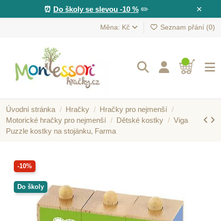
×
⏰
Do školy se slevou -10 %
✏️
Měna: Kč
Seznam přání (
0
)
Úvodní stránka
Hračky
Hračky pro nejmenší
Motorické hračky pro nejmenší
Dětské kostky
Viga
Puzzle kostky na stojánku, Farma
-10%
Do školy