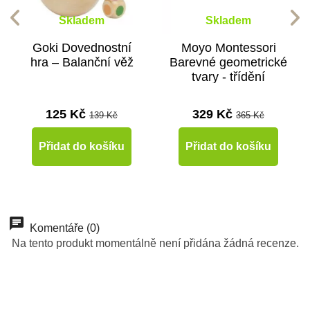
Skladem
Skladem
Goki Dovednostní
Moyo Montessori
hra – Balanční věž
Barevné geometrické
tvary - třídění
125 Kč
329 Kč
139 Kč
365 Kč
Přidat do košíku
Přidat do košíku
-10%
-10%
Do školy
Doporučené
Komentáře (0)
Na tento produkt momentálně není přidána žádná recenze.
Do školy