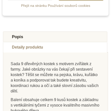
Přidat do košíku
Přidat do košíku
Přejít na stránku Používání souborů cookies
Novinka
-10%
Doporučené
Popis
Do školy
Detaily produktu
Sada 9 dřevěných kostek s motivem zvířátek z
farmy. Jaké obrázky na vás čekají při sestavení
Na dotaz
Na dotaz
Na dotaz
Na dotaz
Na dotaz
Skladem
Skladem
Skladem
kostek? Těšit se můžete na pejska, krávu, kuřátko
a koníka a podporovat tak budete kreativitu,
Goki Puzzle - Kostky
Little Dutch Sada
PlanToys Kulatá
Detoa Barevné
Taf Toys Sada kostek
PlanToys Obrázkové
PlanToys Obrázkové
PlanToys Smyslové
koordinaci rukou a očí a také slovní zásobu vašich
zvířata Austrálie, 12
skládací pyramida
plyšových kostek,
kostky
a míčků - Severní pól
kostky - Zvířata
kostky (9ks)
kostky
dětí.
květiny a motýli
ks
Balení obsahuje celkem 9 kusů kostek a základnu
s vertikálními tyčemi z vysoce kvalitního masivního
123 Kč
354 Kč
399 Kč
630 Kč
653 Kč
525 Kč
599 Kč
595 Kč
725 Kč
bukového dřeva.