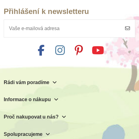
Přihlášení k newsletteru
Skladem
Skladem
Safari Ltd. figurky
Goki Hmatová hra -
Good Luck Minis
poznej tvar v
rámečku
53 Kč
437 Kč
59 Kč
485 Kč
Přidat do košíku
Přidat do košíku
Rádi vám poradíme
Informace o nákupu
Proč nakupovat u nás?
Spolupracujeme