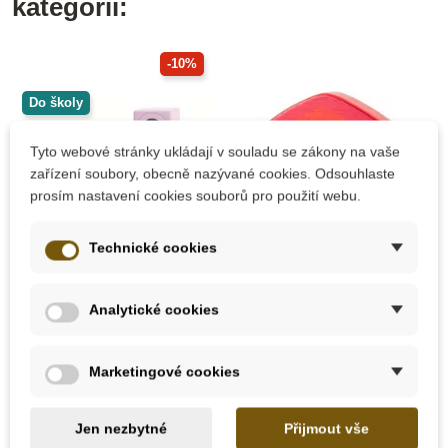
kategorii:
-10%
Do školy
Tyto webové stránky ukládají v souladu se zákony na vaše
zařízení soubory, obecně nazývané cookies. Odsouhlaste
prosím nastavení cookies souborů pro použití webu.
Technické cookies
Skladem
Skladem
Analytické cookies
PlanToys Smyslové
Small Foot Dřevěné
kostky (6ks)
kostky - dům
"PlanLifestyle"
Marketingové cookies
437 Kč
315 Kč
485 Kč
Jen nezbytné
Přijmout vše