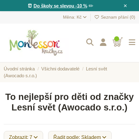
×
⏰
Do školy se slevou -10 %
✏️
Měna: Kč
Seznam přání (
0
)
Úvodní stránka
Všichni dodavatelé
Lesní svět
(Awocado s.r.o.)
To nejlepší pro děti od značky
Lesní svět (Awocado s.r.o.)
Zobrazit: 7
Řadit podle: Skladem