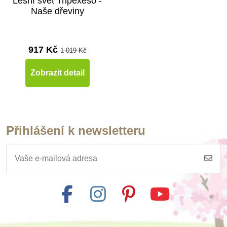
Lesní svět Tripexeso -
Naše dřeviny
917 Kč
1 019 Kč
Zobrazit detail
Přihlášení k newsletteru