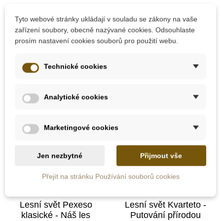
664 Kč
108 Kč
738 Kč
120 Kč
Tyto webové stránky ukládají v souladu se zákony na vaše
zařízení soubory, obecně nazývané cookies. Odsouhlaste
Přidat do košíku
Přidat do košíku
prosím nastavení cookies souborů pro použití webu.
Technické cookies
-10%
-10%
Do školy
Do školy
Analytické cookies
Marketingové cookies
Jen nezbytné
Přijmout vše
Přejít na stránku Používání souborů cookies
Skladem
Skladem
Lesní svět Pexeso
Lesní svět Kvarteto -
klasické - Náš les
Putování přírodou