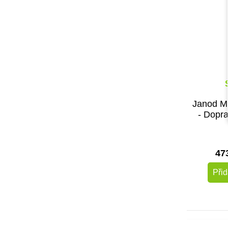
Janod M
- Dopra
47
Přid