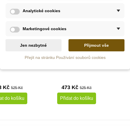
Analytické cookies
Marketingové cookies
Jen nezbytné
Přijmout vše
Skladem
Skladem
Přejít na stránku Používání souborů cookies
agnetická kniha
Janod Magnetická kniha
vní prostředky
- Legrační obličeje
3 Kč
473 Kč
525 Kč
525 Kč
at do košíku
Přidat do košíku