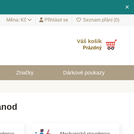
×
Měna: Kč
Přihlásit se
Seznam přání (
0
)
Váš košík
Prázdný
Značky
Dárkové poukazy
anod
vebnice
Mechanické stavebnice