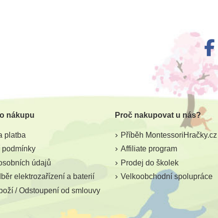
 o nákupu
Proč nakupovat u nás?
 platba
Příběh MontessoriHračky.cz
 podmínky
Affiliate program
osobních údajů
Prodej do školek
ěr elektrozařízení a baterií
Velkoobchodní spolupráce
boží / Odstoupení od smlouvy