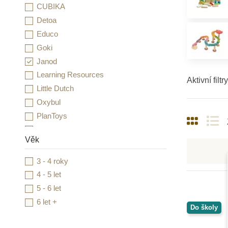
CUBIKA
Detoa
Educo
Goki
Janod
Learning Resources
Aktivní filtry
Little Dutch
Oxybul
PlanToys
Small Foot
Věk
Toys for Life
Viga
3 - 4 roky
Voltík
4 - 5 let
5 - 6 let
6 let +
Do školy