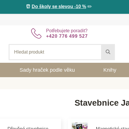
⏰
Do školy se slevou -10 %
✏️
Potřebujete poradit?
+420 776 499 527
Sady hraček podle věku
Knihy
Stavebnice J
Dřevěné stavebnice
Magnetické sta