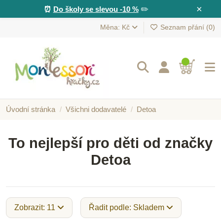
×
⏰
Do školy se slevou -10 %
✏️
Měna: Kč
Seznam přání (
0
)
Úvodní stránka
Všichni dodavatelé
Detoa
To nejlepší pro děti od značky
Detoa
Zobrazit: 11
Řadit podle: Skladem