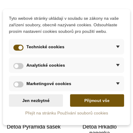
295 Kč
208 Kč
231 Kč
Tyto webové stránky ukládají v souladu se zákony na vaše
zařízení soubory, obecně nazývané cookies. Odsouhlaste
Přidat do košíku
Přidat do košíku
prosím nastavení cookies souborů pro použití webu.
Technické cookies
-10%
Do školy
Analytické cookies
Marketingové cookies
Jen nezbytné
Přijmout vše
Přejít na stránku Používání souborů cookies
Skladem
Skladem
Detoa Pyramida šašek
Detoa Hrkadlo