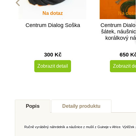
Na dotaz
Na dota
Centrum Dialog Soška
Centrum Dialo
šátek, náušnic
korálkový n
300 Kč
650 K
Zobrazit detail
Zobrazit de
Popis
Detaily produktu
Ručně vyráběný náhrdelník a náušnice z mušlí z Guineje v Africe. Výtěžek z p