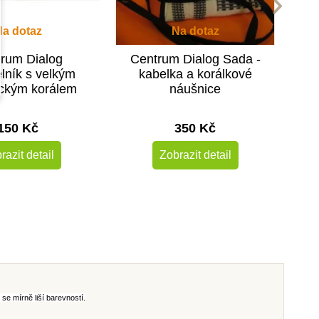
Na dotaz
Na dotaz
rum Dialog
Centrum Dialog Sada -
lník s velkým
kabelka a korálkové
ckým korálem
náušnice
150 Kč
350 Kč
razit detail
Zobrazit detail
se mírně liší barevností.