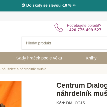
⏰
Do školy se slevou -10 %
✏️
Potřebujete poradit?
+420 776 499 527
Sady hraček podle věku
Knihy
 náušnice a náhrdelník mušle
Centrum Dialog
náhrdelník muš
Kód:
DIALOG15