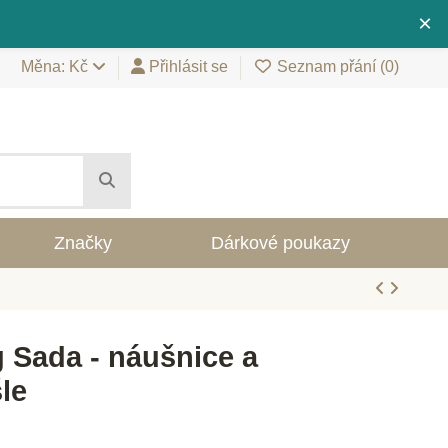
×
Měna: Kč
Přihlásit se
Seznam přání (
0
)
Značky
Dárkové poukazy
 Sada - náušnice a
le