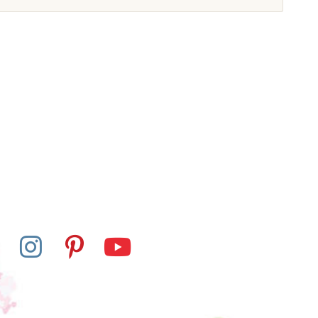
Na dotaz
Na dotaz
 Dialog Sada -
Centrum Dialog Sada -
řevěné náušnice
kabelka, náušnice
530 Kč
500 Kč
razit detail
Zobrazit detail