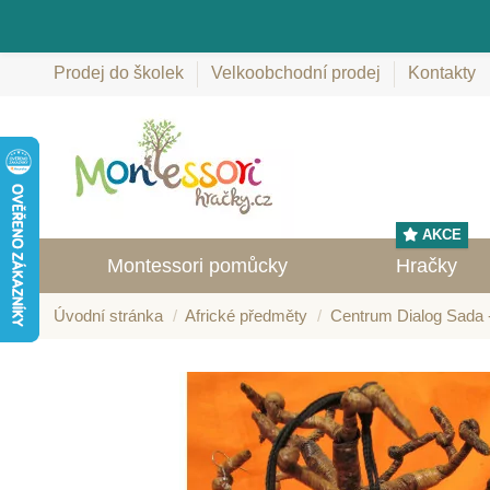
Prodej do školek
Velkoobchodní prodej
Kontakty
AKCE
Montessori pomůcky
Hračky
Úvodní stránka
Africké předměty
Centrum Dialog Sada -