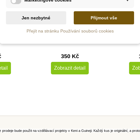
z
Na dotaz
Jen nezbytné
Přijmout vše
g Sada -
Centrum Dialog Sada -
Cent
Přejít na stránku Používání souborů cookies
e Afrika,
korálkové náušnice a
Náhrde
áramek
náhrdelník
kerami
č
350 Kč
tail
Zobrazit detail
Zob
rodeje bude použit na vzdělávací projekty v Keni a Guineji. Každý kus je originální, a proto 