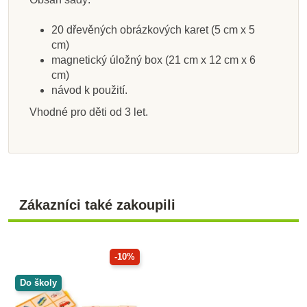
Přidat do košíku
Přidat do košíku
Přidat do košíku
Zobrazit detail
Přidat do košíku
Přidat do košíku
Přidat do košíku
Zobrazit detail
20 dřevěných obrázkových karet (5 cm x 5
cm)
magnetický úložný box (21 cm x 12 cm x 6
cm)
návod k použití.
Vhodné pro děti od 3 let.
Zákazníci také zakoupili
-10%
Do školy