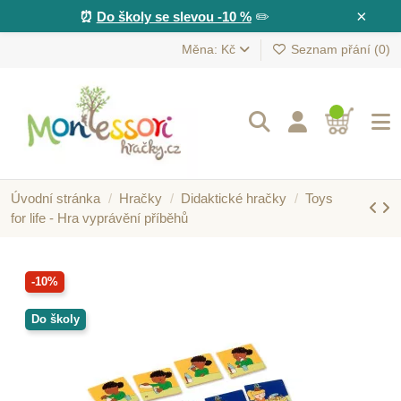
×
⏰
Do školy se slevou -10 %
✏️
Měna: Kč
Seznam přání (
0
)
Úvodní stránka
Hračky
Didaktické hračky
Toys
for life - Hra vyprávění příběhů
-10%
Do školy