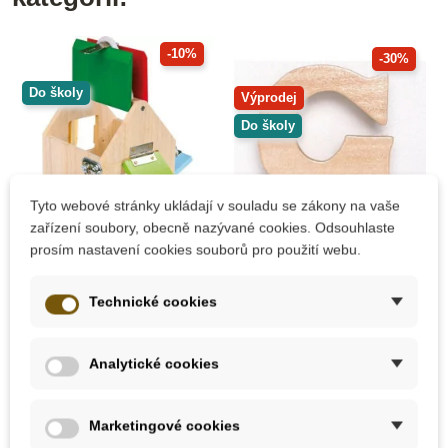
-10%
-30%
Do školy
Výprodej
Do školy
Tyto webové stránky ukládají v souladu se zákony na vaše
zařízení soubory, obecně nazývané cookies. Odsouhlaste
prosím nastavení cookies souborů pro použití webu.
Skladem
Skladem
Technické cookies
Small Foot Dům se
Bino Vagónek G -
zámky
hnědá kolečka
Analytické cookies
927 Kč
20 Kč
1 030 Kč
28 Kč
Marketingové cookies
Přidat do košíku
Přidat do košíku