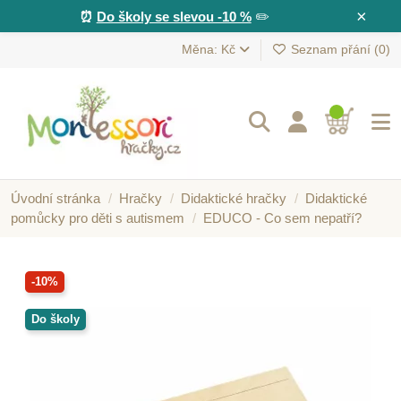
×
⏰
Do školy se slevou -10 %
✏️
Měna: Kč
Seznam přání (
0
)
Úvodní stránka
Hračky
Didaktické hračky
Didaktické
pomůcky pro děti s autismem
EDUCO - Co sem nepatří?
-10%
Do školy