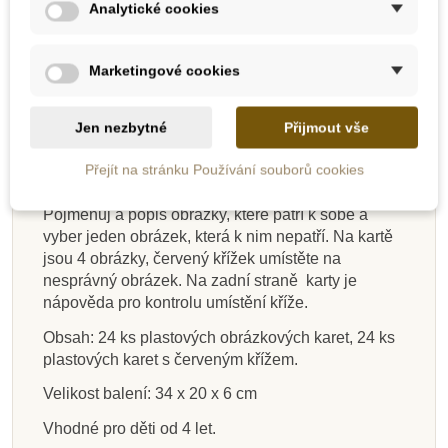
Analytické cookies
-10%
-10%
-10%
-10%
-10%
-10%
-10%
-50%
Marketingové cookies
Novinka
Do školy
Do školy
Do školy
Do školy
Novinka
Do školy
Výprodej
Popis
Do školy
Do školy
Do školy
Jen nezbytné
Přijmout vše
Detaily produktu
Přejít na stránku Používání souborů cookies
Pojmenuj a popiš obrázky, které patří k sobě a
Skladem u
vyber jeden obrázek, která k nim nepatří. Na kartě
dodavatele
Skladem
Skladem
Skladem
Na dotaz
Na dotaz
Skladem
Skladem
jsou 4 obrázky, červený křížek umístěte na
nesprávný obrázek. Na zadní straně karty je
EDUCO - Protiklady
Small Foot Zvukové
Small Foot Foukací
PlanToys Domino -
Goki Kouzelný míček
PlanToys Stohovací
Small Foot Box na
Kidedu Didaktická
nápověda pro kontrolu umístění kříže.
Ovoce a zelenina
míček "Vlak"
pexeso
třídění obrázků II.
kroužky
hra
Obsah: 24 ks plastových obrázkových karet, 24 ks
plastových karet s červeným křížem.
507 Kč
988 Kč
647 Kč
79 Kč
746 Kč
536 Kč
554 Kč
77 Kč
1 014 Kč
1 098 Kč
88 Kč
719 Kč
85 Kč
829 Kč
596 Kč
615 Kč
Velikost balení: 34 x 20 x 6 cm
Vhodné pro děti od 4 let.
Přidat do košíku
Přidat do košíku
Přidat do košíku
Přidat do košíku
Přidat do košíku
Přidat do košíku
Zobrazit detail
Zobrazit detail