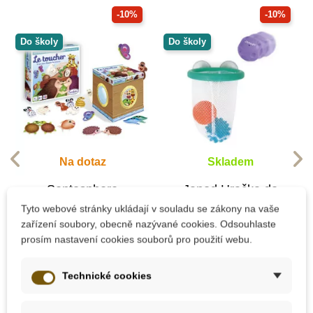
-10%
-10%
Do školy
Do školy
Na dotaz
Skladem
Sentosphere
Janod Hračka do
Smyslová hra - Hmat
vody - Basketbalový
Tyto webové stránky ukládají v souladu se zákony na vaše
košík s míčky
zařízení soubory, obecně nazývané cookies. Odsouhlaste
prosím nastavení cookies souborů pro použití webu.
653 Kč
305 Kč
725 Kč
339 Kč
Technické cookies
Zobrazit detail
Přidat do košíku