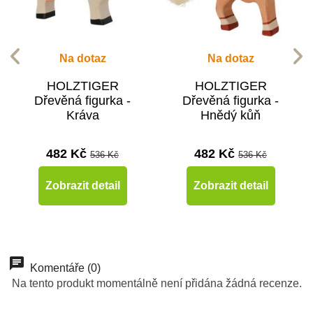
Na dotaz
Na dotaz
HOLZTIGER
HOLZTIGER
Dřevěná figurka -
Dřevěná figurka -
Kráva
Hnědý kůň
482 Kč
482 Kč
536 Kč
536 Kč
Zobrazit detail
Zobrazit detail
-10%
-10%
-10%
Do školy
Do školy
Do školy
Komentáře (0)
Na tento produkt momentálně není přidána žádná recenze.