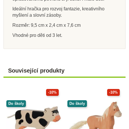
176 Kč
419 Kč
419 Kč
176 Kč
482 Kč
176 Kč
288 Kč
288 Kč
195 Kč
465 Kč
465 Kč
195 Kč
536 Kč
195 Kč
320 Kč
320 Kč
Ideální hračka pro rozvoj fantazie, kreativního
myšlení a slovní zásoby.
Přidat do košíku
Zobrazit detail
Zobrazit detail
Zobrazit detail
Zobrazit detail
Zobrazit detail
Zobrazit detail
Zobrazit detail
Rozměr: 9,5 cm x 2,4 cm x 7,6 cm
Vhodné pro děti od 3 let.
Související produkty
-10%
-10%
Do školy
Do školy