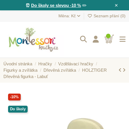
×
⏰
Do školy se slevou -10 %
✏️
Měna: Kč
Seznam přání (
0
)
Úvodní stránka
Hračky
Vzdělávací hračky
Figurky a zvířátka
Dřevěná zvířátka
HOLZTIGER
Dřevěná figurka - Labuť
-10%
Do školy