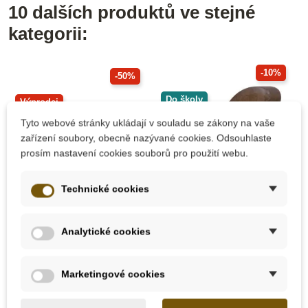
10 dalších produktů ve stejné
kategorii:
-10%
-50%
Do školy
Výprodej
Do školy
Tyto webové stránky ukládají v souladu se zákony na vaše
zařízení soubory, obecně nazývané cookies. Odsouhlaste
prosím nastavení cookies souborů pro použití webu.
Technické cookies
Skladem
Na dotaz
Analytické cookies
PlanToys DIY
HOLZTIGER
Stegosaurus
Dřevěná figurka - Lev
Marketingové cookies