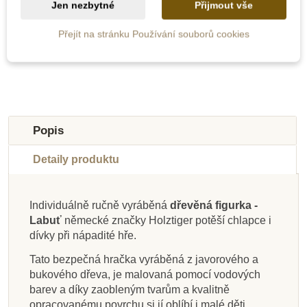
258 Kč
482 Kč
515 Kč
536 Kč
Jen nezbytné
Přijmout vše
Přejít na stránku Používání souborů cookies
Přidat do košíku
Zobrazit detail
-10%
-10%
-10%
-10%
-10%
-10%
-10%
-10%
Do školy
Do školy
Do školy
Do školy
Do školy
Do školy
Do školy
Do školy
Popis
Detaily produktu
Individuálně ručně vyráběná
dřevěná figurka -
Labuť
německé značky Holztiger potěší chlapce i
Na dotaz
Na dotaz
Na dotaz
Skladem
Na dotaz
Na dotaz
Na dotaz
Na dotaz
dívky při nápadité hře.
PlanToys Kosatka
PlanToys Prase
HOLZTIGER
HOLZTIGER
PlanToys Kůň
HOLZTIGER
HOLZTIGER
HOLZTIGER
Tato bezpečná hračka vyráběná z javorového a
Dřevěná figurka -
Dřevěná figurka -
Dřevěná figurka -
Dřevěná figurka -
Dřevěná figurka -
bukového dřeva, je malovaná pomocí vodových
Spinosaurus
Nosorožec
Plameňák
Tukan
Jelen
barev a díky zaobleným tvarům a kvalitně
opracovanému povrchu si jí oblíbí i malé děti.