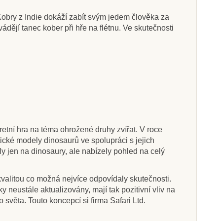
obry z Indie dokáží zabít svým jedem člověka za
ádějí tanec kober při hře na flétnu. Ve skutečnosti
Skladem
Na dotaz
Ltd. Figurka -
Safari Ltd. Figurka -
ra stepní
Tylosaurus
8 Kč
267 Kč
375 Kč
297 Kč
etní hra na téma ohrožené druhy zvířat. V roce
at do košíku
Zobrazit detail
ické modely dinosaurů ve spolupráci s jejich
y jen na dinosaury, ale nabízely pohled na celý
u kvalitou co možná nejvíce odpovídaly skutečnosti.
eustále aktualizovány, mají tak pozitivní vliv na
 světa. Touto koncepcí si firma Safari Ltd.