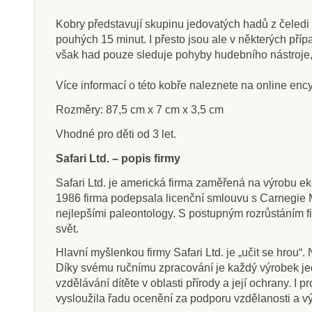
Kobry představují skupinu jedovatých hadů z čeledi
pouhých 15 minut. I přesto jsou ale v některých příp
však had pouze sleduje pohyby hudebního nástroje, 
Skladem
Sklade
Více informací o této kobře naleznete na online ency
Safari Ltd. Liopleurodon
Safari Ltd. F
Opeřený Tyran
Rozměry: 87,5 cm x 7 cm x 3,5 cm
Rex (s rozš
Vhodné pro děti od 3 let.
realito
Safari Ltd. – popis firmy
212 Kč
824 Kč
236 Kč
91
Safari Ltd. je americká firma zaměřená na výrobu ek
Přidat do košíku
Přidat do k
1986 firma podepsala licenční smlouvu s Carnegie M
nejlepšími paleontology. S postupným rozrůstáním fi
svět.
Hlavní myšlenkou firmy Safari Ltd. je „učit se hrou“.
Díky svému ručnímu zpracování je každý výrobek jed
vzdělávání dítěte v oblasti přírody a její ochrany. 
vysloužila řadu ocenění za podporu vzdělanosti a v