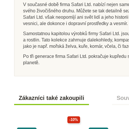
V současné době firma Safari Ltd. nabízí nejen samos
svého živočišného druhu. Můžete se tak detailně sezn
Safari Ltd. však neopomíjí ani svět lidí a jeho histo
vesnici, ale dokonce i dopravní prostředky a vesmír.
Samostatnou kapitolou výrobků firmy Safari Ltd. js
a rostlin. Tato kolekce zahrnuje dalekohledy, kompasy
jako je např. mořská želva, kuře, komár, včela, či 
Po tři generace firma Safari Ltd. pokračuje kupředu s
planetě.
Zákazníci také zakoupili
Souv
-10%