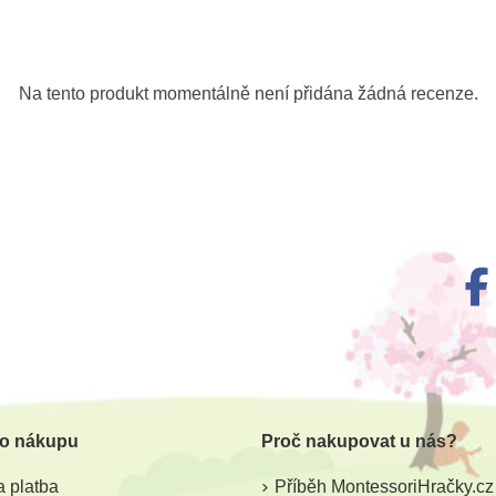
-10%
-10%
Do školy
Do školy
Na tento produkt momentálně není přidána žádná recenze.
m
Skladem
da červená
Safari Ltd. Rys
Safari L
 o nákupu
Proč nakupovat u nás?
203 Kč
17
8 Kč
225 Kč
 platba
Příběh MontessoriHračky.cz