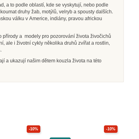
d, a to podle oblastí, kde se vyskytují, nebo podle
zkoumat druhy žab, motýlů, velryb a spousty dalších.
anskou válku v Americe, indiány, pravou africkou
o přírody a modely pro pozorování života živočichů
ale i životní cykly několika druhů zvířat a rostlin,
.
vají a ukazují našim dětem kouzla života na této
-10%
-10%