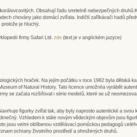
 korálovcovitých. Obsahují řadu smrtelně nebezpečných druhů.K
adech chovány jako domácí zvířata. Indičtí zaříkávači hadů předv
protože je hluchý.
m
Skladem
klopedii firmy Safari Ltd.
zde
(text je v anglickém jazyce)
igurka -
Safari Ltd. Tuba - Žraloci
Safari 
nosaurus
Zeb
ířenou
u)
400 Kč
33
6 Kč
444 Kč
ologických hraček. Na jejím počátku v roce 1982 byla dětská kar
ošíku
Přidat do košíku
Přid
useum of Natural History. Tato licence umožnila vyrábět autent
rmy se začala rozšiřovat i série modelů, které se už neomezoval
 Navrhuje figurky zvířat tak, aby byly naprosto autentické a svo
inečný. Vzhledem k stále novým vědeckým objevům jsou figurky n
I proto jsou velmi oblíbenou vzdělávací pomůckou pedagogů celého
ýznam ochrany životního prostředí a ohrožených druhů.