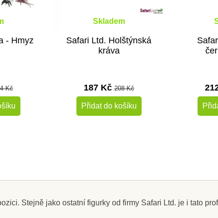
m
Skladem
ba - Hmyz
Safari Ltd. Holštýnská
Safar
kráva
čer
187 Kč
21
4 Kč
208 Kč
ošíku
Přidat do košíku
Přid
-10%
-10%
Do školy
Do školy
zici. Stejně jako ostatní figurky od firmy Safari Ltd. je i tato 