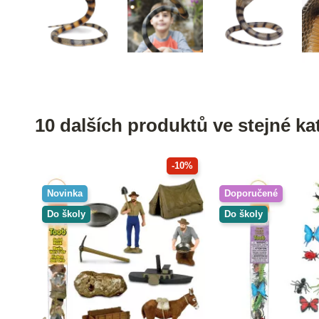
10 dalších produktů ve stejné kat
-10%
Novinka
Doporučené
Do školy
Do školy