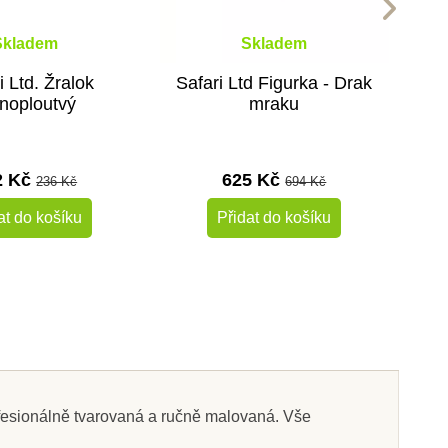
Skladem
Skladem
i Ltd. Žralok
Safari Ltd Figurka - Drak
noploutvý
mraku
2 Kč
625 Kč
236 Kč
694 Kč
at do košíku
Přidat do košíku
-10%
-10%
Do školy
profesionálně tvarovaná a ručně malovaná. Vše