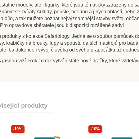
tatné modely, ale i figurky, které jsou tématicky zařazeny do sa
ámit se zvířaty Arktidy, pouště, oceánu a jiných oblastí, nebo 
rii a dílo, a tak můžete poznat nejvýznamnější stavby světa, obč
 Pro opravdové sběratele jsou k dispozici rozšířené sady!
ou produkty z kolekce Safariology. Jedná se o soubor pomůcek d
, krabičky na brouky, lupy a spoustu dalších nástrojů pro bádání, 
fazole, ba dokonce i vývoj člověka od svého prapočátku až dodnes
 jasnou vizí. Rok co rok vytváří stále nové hračky, které vzdělá
isející produkty
-10%
-10%