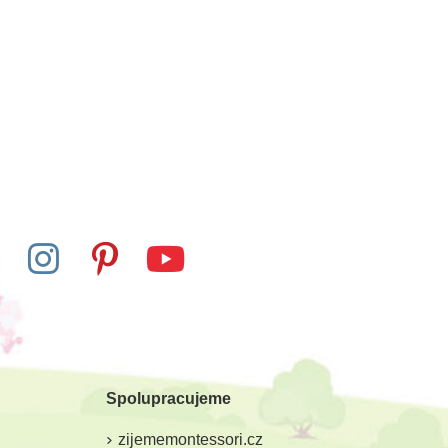
-10%
-10%
Do školy
Skladem
Skladem
td. Ovce domácí
Safari Ltd. Želva pouštní
Spolupracujeme
5 Kč
162 Kč
194 Kč
180 Kč
zijememontessori.cz