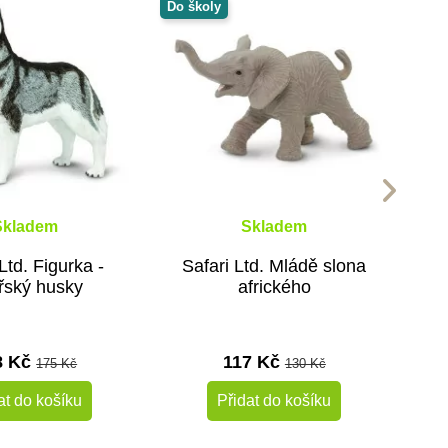
Do školy
Skladem
Skladem
Ltd. Figurka -
Safari Ltd. Mládě slona
iřský husky
afrického
8 Kč
117 Kč
175 Kč
130 Kč
at do košíku
Přidat do košíku