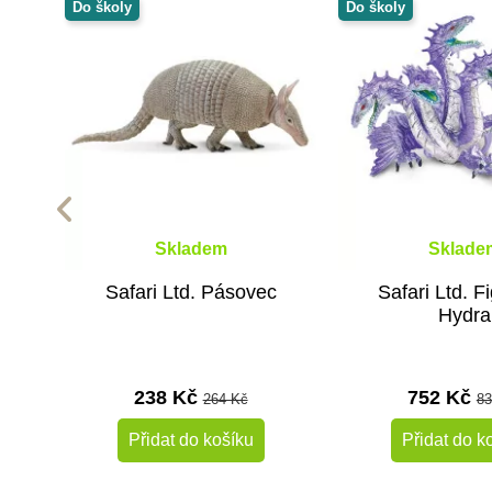
Do školy
Do školy
Skladem
Sklade
Safari Ltd. Pásovec
Safari Ltd. F
Hydra
238 Kč
752 Kč
264 Kč
83
Přidat do košíku
Přidat do k