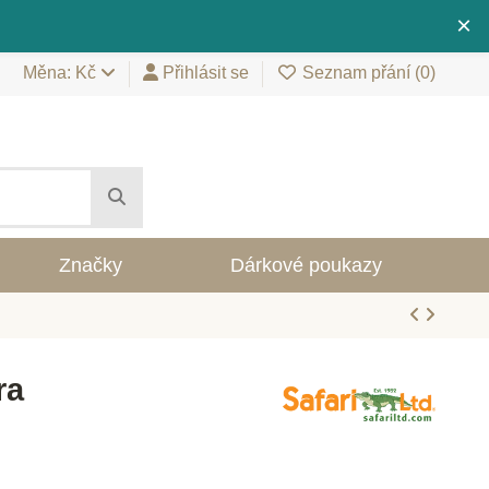
×
Měna: Kč
Přihlásit se
Seznam přání (
0
)
Značky
Dárkové poukazy
ra