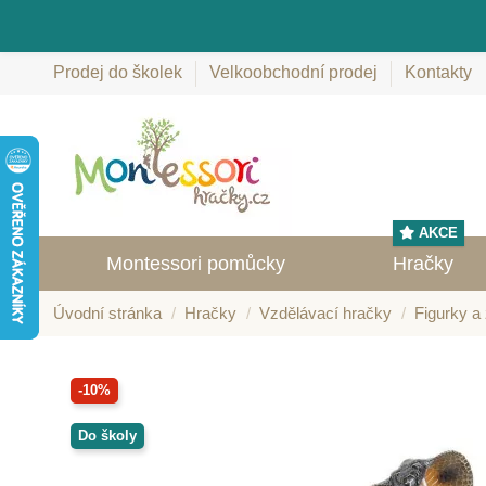
Prodej do školek
Velkoobchodní prodej
Kontakty
AKCE
Montessori pomůcky
Hračky
Úvodní stránka
Hračky
Vzdělávací hračky
Figurky a 
-10%
Do školy