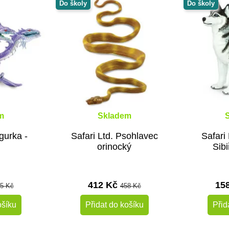
Do školy
Do školy
m
Skladem
igurka -
Safari Ltd. Psohlavec
Safari 
orinocký
Sib
412 Kč
15
5 Kč
458 Kč
ošíku
Přidat do košíku
Přid