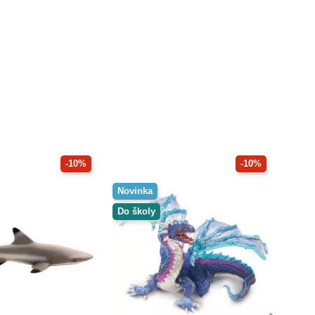
-10%
-10%
Novinka
Do školy