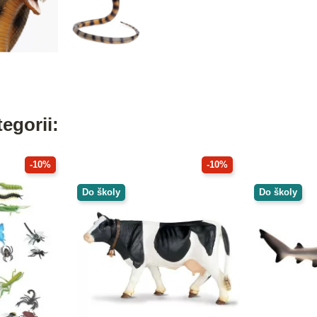
egorii:
-10%
-10%
Do školy
Do školy