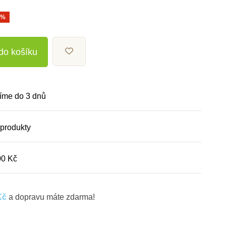
0%
 do košíku
íme do 3 dnů
 produkty
00 Kč
Kč
a dopravu máte zdarma!