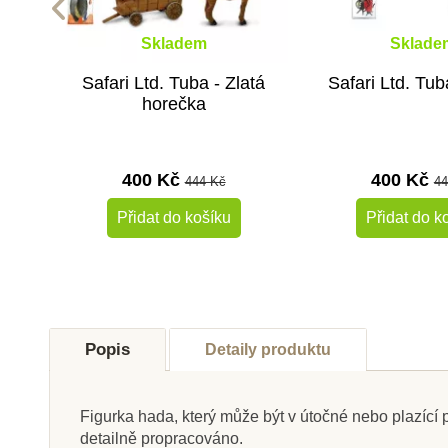
Skladem
Sklade
Safari Ltd. Tuba - Zlatá
Safari Ltd. Tu
horečka
400 Kč
400 Kč
444 Kč
44
Přidat do košíku
Přidat do k
-10%
Do školy
Do školy
Popis
Detaily produktu
Figurka hada, který může být v útočné nebo plazící po
detailně propracováno.