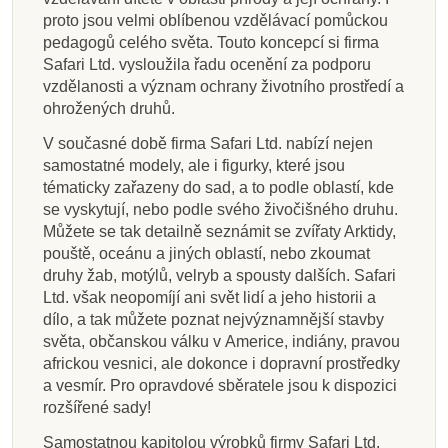
proto jsou velmi oblíbenou vzdělávací pomůckou
pedagogů celého světa. Touto koncepcí si firma
Safari Ltd. vysloužila řadu ocenění za podporu
vzdělanosti a význam ochrany životního prostředí a
ohrožených druhů.
V současné době firma Safari Ltd. nabízí nejen
samostatné modely, ale i figurky, které jsou
tématicky zařazeny do sad, a to podle oblastí, kde
se vyskytují, nebo podle svého živočišného druhu.
Můžete se tak detailně seznámit se zvířaty Arktidy,
pouště, oceánu a jiných oblastí, nebo zkoumat
druhy žab, motýlů, velryb a spousty dalších. Safari
Ltd. však neopomíjí ani svět lidí a jeho historii a
dílo, a tak můžete poznat nejvýznamnější stavby
světa, občanskou válku v Americe, indiány, pravou
africkou vesnici, ale dokonce i dopravní prostředky
a vesmír. Pro opravdové sběratele jsou k dispozici
rozšířené sady!
Samostatnou kapitolou výrobků firmy Safari Ltd.