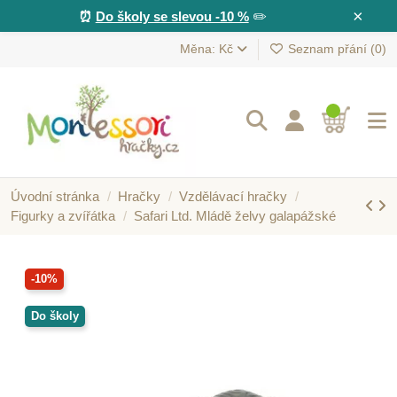
×
⏰
Do školy se slevou -10 %
✏️
Měna: Kč
Seznam přání (
0
)
Úvodní stránka
Hračky
Vzdělávací hračky
Figurky a zvířátka
Safari Ltd. Mládě želvy galapážské
-10%
Do školy