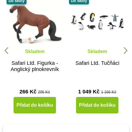
Do školy
Do školy
Skladem
Skladem
Safari Ltd. Figurka -
Safari Ltd. Tučňáci
Anglický plnokrevník
266 Kč
1 049 Kč
295 Kč
1 166 Kč
Přidat do košíku
Přidat do košíku
-10%
-10%
-10%
-10%
-10%
-10%
-10%
-10%