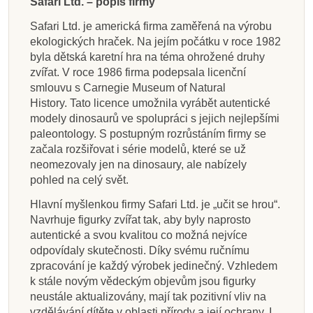
Safari Ltd. – popis firmy
Safari Ltd. je americká firma zaměřená na výrobu
ekologických hraček. Na jejím počátku v roce 1982
byla dětská karetní hra na téma ohrožené druhy
zvířat. V roce 1986 firma podepsala licenční
smlouvu s Carnegie Museum of Natural
History. Tato licence umožnila vyrábět autentické
modely dinosaurů ve spolupráci s jejich nejlepšími
paleontology. S postupným rozrůstáním firmy se
začala rozšiřovat i série modelů, které se už
neomezovaly jen na dinosaury, ale nabízely
pohled na celý svět.
Hlavní myšlenkou firmy Safari Ltd. je „učit se hrou“.
Navrhuje figurky zvířat tak, aby byly naprosto
autentické a svou kvalitou co možná nejvíce
odpovídaly skutečnosti. Díky svému ručnímu
zpracování je každý výrobek jedinečný. Vzhledem
k stále novým vědeckým objevům jsou figurky
neustále aktualizovány, mají tak pozitivní vliv na
vzdělávání dítěte v oblasti přírody a její ochrany. I