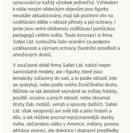
zpracování je každý výrobek jedinečný. Vzhledem
k stále novým vědeckým objevům jsou figurky
neustále aktualizovány, mají tak pozitivní vliv na
vzdělávání dítěte v oblasti přírody a její ochrany. I
proto jsou velmi oblíbenou vzdělávací pomůckou
pedagogů celého světa. Touto koncepcí si firma
Safari Ltd. vysloužila řadu ocenění za podporu
vzdělanosti a význam ochrany životního prostředí a
ohrožených druhů.
V současné době firma Safari Ltd. nabízí nejen
samostatné modely, ale i figurky, které jsou
tematicky zařazeny do sad, a to podle oblastí, kde
se vyskytují, nebo podle svého živočišného druhu.
Můžete se tak detailně seznámit se zvířaty Arktidy,
pouště, oceánu a jiných oblastí, nebo zkoumat
druhy žab, motýlů, velryb a spousty dalších. Safari
Ltd. však neopomíjí ani svět lidí a jeho historii a
dílo, a tak můžete poznat nejvýznamnější stavby
světa, občanskou válku v Americe, indiány, pravou
africkou vesnici, ale dokonce i dopravní prostředky