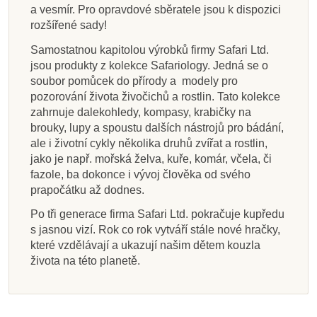
a vesmír. Pro opravdové sběratele jsou k dispozici
rozšířené sady!
Samostatnou kapitolou výrobků firmy Safari Ltd.
jsou produkty z kolekce Safariology. Jedná se o
soubor pomůcek do přírody a modely pro
pozorování života živočichů a rostlin. Tato kolekce
zahrnuje dalekohledy, kompasy, krabičky na
brouky, lupy a spoustu dalších nástrojů pro bádání,
ale i životní cykly několika druhů zvířat a rostlin,
jako je např. mořská želva, kuře, komár, včela, či
fazole, ba dokonce i vývoj člověka od svého
prapočátku až dodnes.
Po tři generace firma Safari Ltd. pokračuje kupředu
s jasnou vizí. Rok co rok vytváří stále nové hračky,
které vzdělávají a ukazují našim dětem kouzla
života na této planetě.