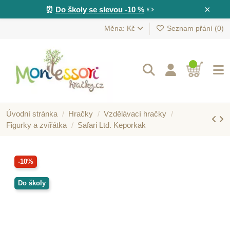
×
⏰
Do školy se slevou -10 %
✏️
Měna: Kč
Seznam přání (
0
)
Úvodní stránka
Hračky
Vzdělávací hračky
Figurky a zvířátka
Safari Ltd. Keporkak
-10%
Do školy