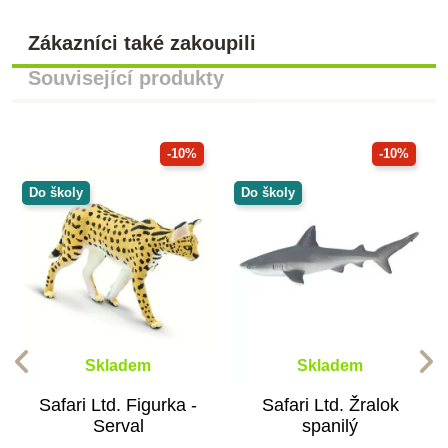
Zákazníci také zakoupili
Související produkty
-10%
-10%
Do školy
Do školy
Skladem
Skladem
Safari Ltd. Figurka -
Safari Ltd. Žralok
Serval
spanilý