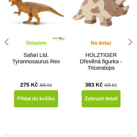
Skladem
Na dotaz
Safari Ltd.
HOLZTIGER
Tyrannosaurus Rex
Dřevěná figurka -
Triceratops
275 Kč
383 Kč
305 Kč
425 Kč
Přidat do košíku
Zobrazit detail
-10%
-10%
-10%
-10%
-10%
-10%
-10%
-10%
Doporučené
Do školy
Do školy
Do školy
Do školy
Do školy
Do školy
Do školy