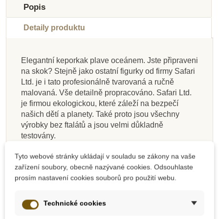
Popis
Do školy
Detaily produktu
Elegantní keporkak plave oceánem. Jste připraveni
na skok? Stejně jako ostatní figurky od firmy Safari
Na dotaz
Skladem
Skladem
Skladem
Skladem
Skladem
Skladem
Skladem
Ltd. je i tato profesionálně tvarovaná a ručně
malovaná. Vše detailně propracováno. Safari Ltd.
Safari Ltd. Figurka -
Safari Ltd. Exotika -
Safari Ltd. Tuba -
Safari Ltd. Mládě
Safari Ltd. Figurka -
Safari Ltd. Tuba -
Safari Ltd. Mládě
Safari Ltd. Slon
je firmou ekologickou, které záleží na bezpečí
Estemmenosuchus
Good Luck Minis
Antarktida
geparda
Agama plochohlavá -
tygra bengálského
Primáti
africký
našich dětí a planety. Také proto jsou všechny
Funpack
Mwanza
výrobky bez ftalátů a jsou velmi důkladně
testovány.
400 Kč
324 Kč
187 Kč
117 Kč
400 Kč
175 Kč
302 Kč
400 Kč
130 Kč
444 Kč
360 Kč
208 Kč
444 Kč
194 Kč
335 Kč
444 Kč
Tyto webové stránky ukládají v souladu se zákony na vaše
Keporkak má zavalité tělo a tukový polštářek u
zařízení soubory, obecně nazývané cookies. Odsouhlaste
Přidat do košíku
Přidat do košíku
Přidat do košíku
Zobrazit detail
Přidat do košíku
Přidat do košíku
Přidat do košíku
Přidat do košíku
báze hřbetní ploutve, jež má různý tvar, od skoro
prosím nastavení cookies souborů pro použití webu.
ploché vyvýšeniny k vysoké a trojúhelníkovité
formě. Rozpětí ocasní ploutve odpovídá asi třetině
Technické cookies
délky těla s hlavou.