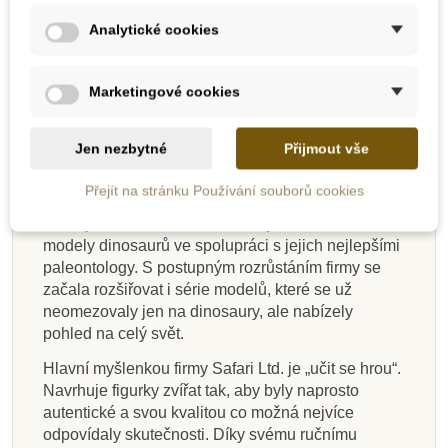
Rozměry: 17,5 cm x 9,5 cm x 4,5 cm
Analytické cookies
Vhodné pro děti od 3 let.
Safari Ltd. – popis firmy
Marketingové cookies
Safari Ltd. je americká firma zaměřená na výrobu
ekologických hraček. Na jejím počátku v roce 1982
Jen nezbytné
Přijmout vše
byla dětská karetní hra na téma ohrožené druhy
zvířat. V roce 1986 firma podepsala licenční
Přejít na stránku Používání souborů cookies
smlouvu s Carnegie Museum of Natural
History. Tato licence umožnila vyrábět autentické
modely dinosaurů ve spolupráci s jejich nejlepšími
paleontology. S postupným rozrůstáním firmy se
začala rozšiřovat i série modelů, které se už
neomezovaly jen na dinosaury, ale nabízely
pohled na celý svět.
Hlavní myšlenkou firmy Safari Ltd. je „učit se hrou“.
Navrhuje figurky zvířat tak, aby byly naprosto
autentické a svou kvalitou co možná nejvíce
odpovídaly skutečnosti. Díky svému ručnímu