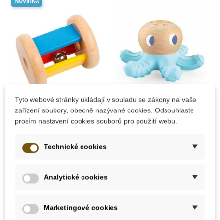
Novinka
Skladem u
Tyto webové stránky ukládají v souladu se zákony na vaše
dodavatele
Skladem
zařízení soubory, obecně nazývané cookies. Odsouhlaste
prosím nastavení cookies souborů pro použití webu.
EDUCO - Chrastítko
Djeco Kousátko
váleček s rolničkou
chobotnička
Technické cookies
257 Kč
319 Kč
Analytické cookies
Přidat do košíku
Přidat do košíku
Marketingové cookies