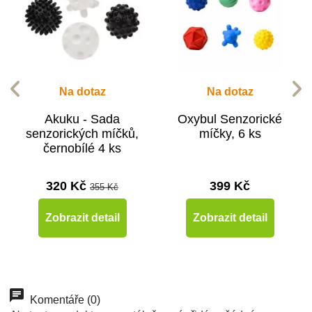
Na dotaz
Na dotaz
Akuku - Sada
Oxybul Senzorické
senzorických míčků,
míčky, 6 ks
černobílé 4 ks
320 Kč
399 Kč
355 Kč
Zobrazit detail
Zobrazit detail
Komentáře (0)