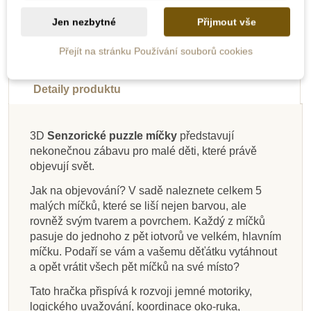
Balení
Novinka
-10%
Novinka
Novinka
Novinka
Jen nezbytné
Přijmout vše
Akční
Novinka
Přejít na stránku Používání souborů cookies
Popis
Doporučené
Do školy
Detaily produktu
3D
Senzorické puzzle míčky
představují
nekonečnou zábavu pro malé děti, které právě
Na dotaz
Na dotaz
Na dotaz
Skladem
Skladem
Skladem
Skladem
Skladem
objevují svět.
PlanToys Box s šátky
Goki Hračka do ruky
Oxybul Senzorické
Sada hraček pro
Taf Toys Sada kostek
Detoa Modré kuličky
Janod Mořský svět -
Bigjigs Toys Triangl
Jak na objevování? V sadě naleznete celkem 5
batole 7-9 měsíců
- srdce, růžová
míčky, 6 ks
a míčků - Severní pól
knížka do vany
na šňůrce
twister
malých míčků, které se liší nejen barvou, ale
rovněž svým tvarem a povrchem. Každý z míčků
pasuje do jednoho z pět iotvorů ve velkém, hlavním
míčku. Podaří se vám a vašemu děťátku vytáhnout
392 Kč
2 540 Kč
304 Kč
399 Kč
195 Kč
163 Kč
599 Kč
387 Kč
435 Kč
a opět vrátit všech pět míčků na své místo?
Přidat do košíku
Zobrazit detail
Zobrazit detail
Zobrazit detail
Přidat do košíku
Přidat do košíku
Přidat do košíku
Přidat do košíku
Tato hračka přispívá k rozvoji jemné motoriky,
logického uvažování, koordinace oko-ruka,