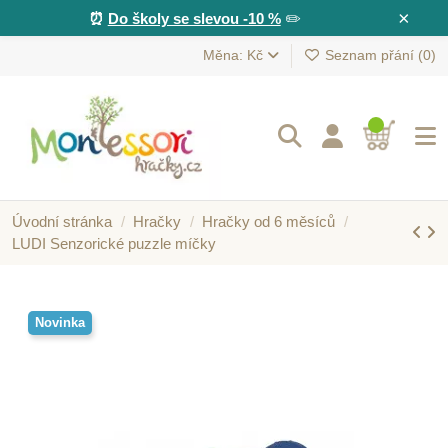
×
⏰
Do školy se slevou -10 %
✏️
Měna: Kč
Seznam přání (
0
)
Úvodní stránka
Hračky
Hračky od 6 měsíců
LUDI Senzorické puzzle míčky
Novinka