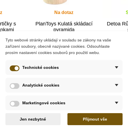
z
Na dotaz
rtičky s
PlanToys Kulatá skládací
Detoa Rů
ankami
pyramida
Tyto webové stránky ukládají v souladu se zákony na vaše
zařízení soubory, obecně nazývané cookies. Odsouhlaste
399 Kč
1 Kč
prosím nastavení cookies souborů pro použití webu.
tail
Zobrazit detail
Přid
Technické cookies
Novinka
Novinka
-50%
Analytické cookies
Marketingové cookies
bavu a objevování nových textur pro děti již od 6 měsíců.
Jen nezbytné
Přijmout vše