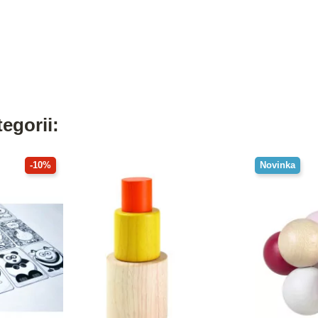
egorii:
-10%
Novinka