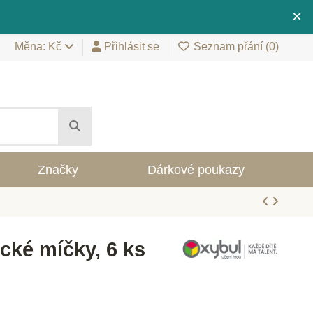
×
Měna: Kč
Přihlásit se
Seznam přání (
0
)
Značky
Dárkové poukazy
cké míčky, 6 ks