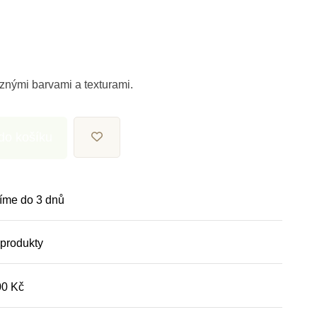
znými barvami a texturami.
 do košíku
íme do 3 dnů
 produkty
00 Kč