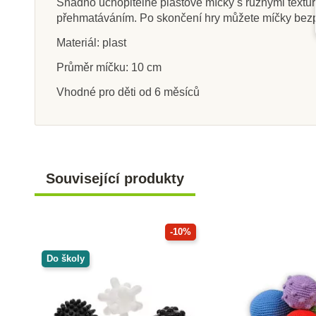
Snadno uchopitelné plastové míčky s různými texturam
přehmatáváním. Po skončení hry můžete míčky bezpeč
Materiál: plast
Skladem u
Průměr míčku: 10 cm
dodavatele
Sklade
Vhodné pro děti od 6 měsíců
EDUCO - Točivý válec
PlanToys 
865 Kč
198 Kč
39
Související produkty
Přidat do košíku
Přidat do k
-10%
Do školy