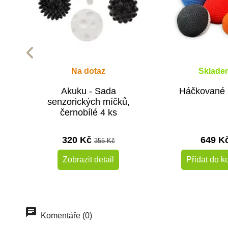
Na dotaz
Sklade
Akuku - Sada
Háčkované 
senzorických míčků,
černobílé 4 ks
320 Kč
649 K
355 Kč
Zobrazit detail
Přidat do k
Komentáře (0)