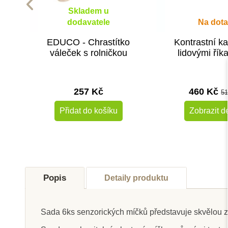
Skladem u
dodavatele
Na dota
EDUCO - Chrastítko
Kontrastní ka
váleček s rolničkou
lidovými řík
257 Kč
460 Kč
51
Přidat do košíku
Zobrazit de
Novinka
Výprodej
Popis
Detaily produktu
Sada 6ks senzorických míčků představuje skvělou zá