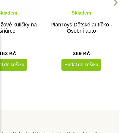
Skladem
Skladem
žové kuličky na
PlanToys Dětské autíčko -
šňůrce
Osobní auto
163 Kč
369 Kč
at do košíku
Přidat do košíku
Novinka