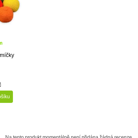
m
míčky
č
ošíku
Na tento produkt momentálně není přidána žádná recenze.