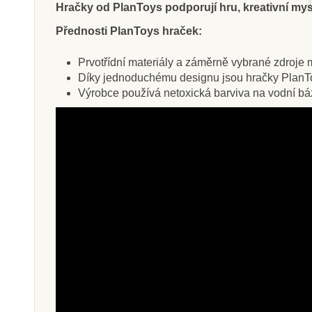
Hračky od PlanToys podporují hru, kreativní mysl
Přednosti PlanToys hraček:
Prvotřídní materiály a záměrně vybrané zdroje ma
Díky jednoduchému designu jsou hračky PlanTo
Výrobce používá netoxická barviva na vodní bázi,