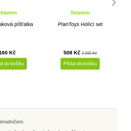
Skladem
Skladem
aková píšťalka
PlanToys Holící set
160 Kč
508 Kč
1 015 Kč
at do košíku
Přidat do košíku
-50%
Výprodej
hradničení.