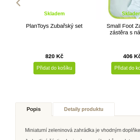
Skladem
Sklade
PlanToys Zubařský set
Small Foot Z
zástěra s n
820 Kč
406 K
Přidat do košíku
Přidat do k
Výprodej
Popis
Detaily produktu
Miniaturní zeleninová zahrádka je vhodným doplňk