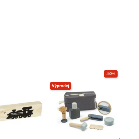
-50%
Výprodej