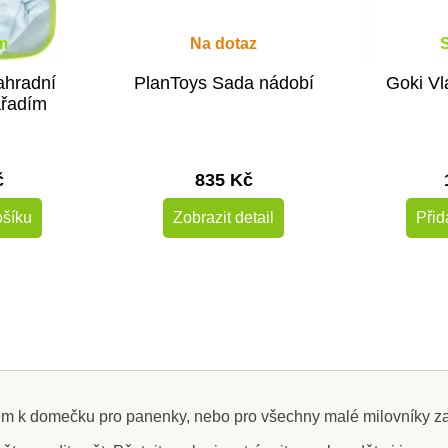
m
Na dotaz
ahradní
PlanToys Sada nádobí
Goki Vl
ářadím
č
835 Kč
ošíku
Zobrazit detail
Přid
Novinka
-50%
em k domečku pro panenky, nebo pro všechny malé milovníky za