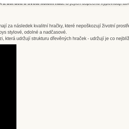
 a učí děti o světě kolem nás.
O jejich úspěchu vypovídají tak
jí za následek kvalitní hračky, které nepoškozují životní prostř
ys stylové, odolné a nadčasové.
 která udržují strukturu dřevěných hraček - udržují je co nejblí