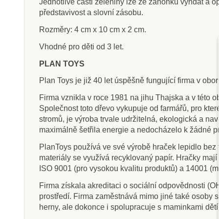
Jednotlivé části zeleniny lze ze záhonků vyndat a opě
představivost a slovní zásobu.
Rozměry: 4 cm x 10 cm x 2 cm.
Vhodné pro děti od 3 let.
Skladem
Sklade
PLAN TOYS
Learning Resources Sada
PlanToys Set 
nářadí s kufříkem
vaflí
Plan Toys je již 40 let úspěšně fungující firma v ob
Firma vznikla v roce 1981 na jihu Thajska a v této o
Společnost toto dřevo vykupuje od farmářů, pro kte
1 475 Kč
578 Kč
1 1
stromů, je výroba trvale udržitelná, ekologická a nav
maximálně šetřila energie a nedocházelo k žádné p
Přidat do košíku
Přidat do k
PlanToys používá ve své výrobě hraček lepidlo bez f
materiály se využívá recyklovaný papír. Hračky maj
ISO 9001 (pro vysokou kvalitu produktů) a 14001 (m
Firma získala akreditaci o sociální odpovědnosti 
prostředí. Firma zaměstnává mimo jiné také osoby se
herny, ale dokonce i spolupracuje s maminkami dětí