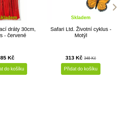
Skladem
Skladem
cí dráty 30cm,
Safari Ltd. Životní cyklus -
s - červené
Motýl
85 Kč
313 Kč
348 Kč
at do košíku
Přidat do košíku
-10%
Doporučené