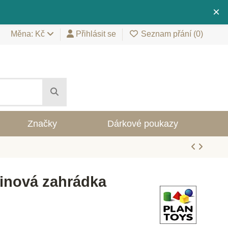
×
Měna: Kč
Přihlásit se
Seznam přání (
0
)
Značky
Dárkové poukazy
inová zahrádka