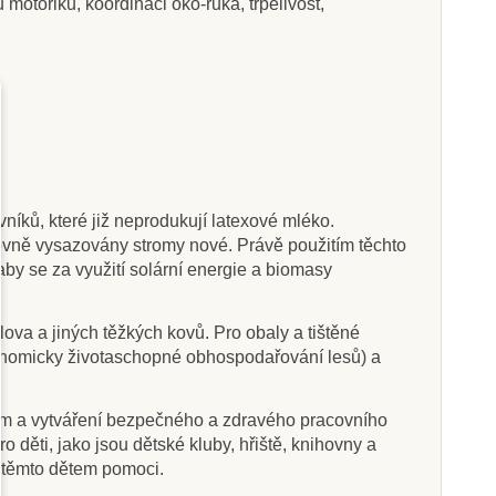
 motoriku, koordinaci oko-ruka, trpělivost,
Skladem
Skladem
 Foot Nůž na
PlanToys Sada na výrobu
řezávání
zmrzliny "PlanLifestyle"
níků, které již neprodukují latexové mléko.
tovně vysazovány stromy nové. Právě použitím těchto
645 Kč
460 Kč
920 Kč
 aby se za využití solární energie a biomasy
at do košíku
Přidat do košíku
ova a jiných těžkých kovů. Pro obaly a tištěné
ekonomicky životaschopné obhospodařování lesů) a
ům a vytváření bezpečného a zdravého pracovního
děti, jako jsou dětské kluby, hřiště, knihovny a
u těmto dětem pomoci.