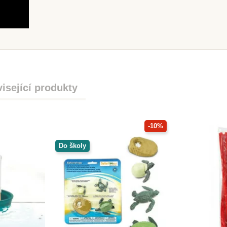
isející produkty
-10%
Do školy