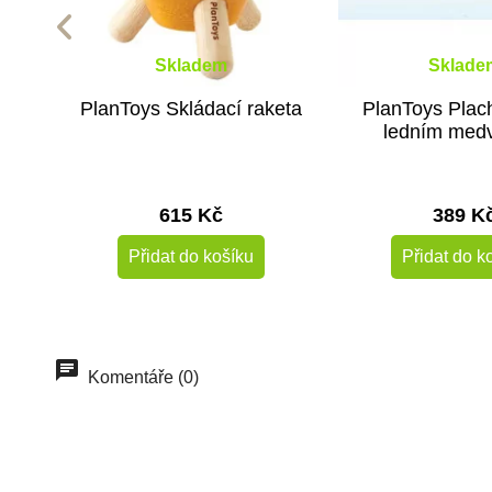
Skladem
Sklade
PlanToys Skládací raketa
PlanToys Plac
ledním med
615 Kč
389 K
Přidat do košíku
Přidat do k
Komentáře (0)
Výprodej
Do školy