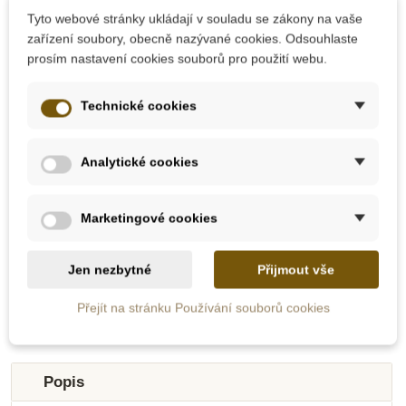
Tyto webové stránky ukládají v souladu se zákony na vaše
zařízení soubory, obecně nazývané cookies. Odsouhlaste
prosím nastavení cookies souborů pro použití webu.
Skladem
Na dotaz
Technické cookies
Bino Vagónek S -
Bigjigs Toys Puzzle -
hnědá kolečka
Protiklady
Analytické cookies
20 Kč
323 Kč
28 Kč
359 Kč
Marketingové cookies
Přidat do košíku
Zobrazit detail
Jen nezbytné
Přijmout vše
Přejít na stránku Používání souborů cookies
-10%
-10%
-10%
-10%
-10%
-30%
-30%
-30%
Do školy
Oceněné hračky
Novinka
Novinka
Do školy
Výprodej
Výprodej
Výprodej
Popis
Do školy
Do školy
Do školy
Do školy
Do školy
Do školy