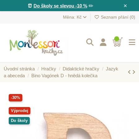
×
⏰
Do školy se slevou -10 %
✏️
Měna: Kč
Seznam přání (
0
)
Úvodní stránka
Hračky
Didaktické hračky
Jazyk
a abeceda
Bino Vagónek D - hnědá kolečka
-30%
Výprodej
Do školy