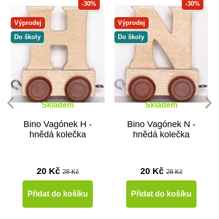
-30%
-30%
Výprodej
Výprodej
Do školy
Do školy
Skladem
Skladem
Bino Vagónek H -
Bino Vagónek N -
hnědá kolečka
hnědá kolečka
20 Kč
20 Kč
28 Kč
28 Kč
Přidat do košíku
Přidat do košíku