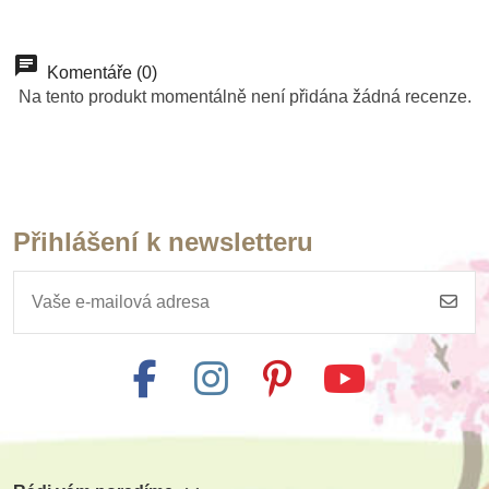
-10%
Do školy
Komentáře (0)
Na tento produkt momentálně není přidána žádná recenze.
Přihlášení k newsletteru
Skladem
Goki Dřevěná káča
III
31 Kč
34 Kč
Přidat do košíku