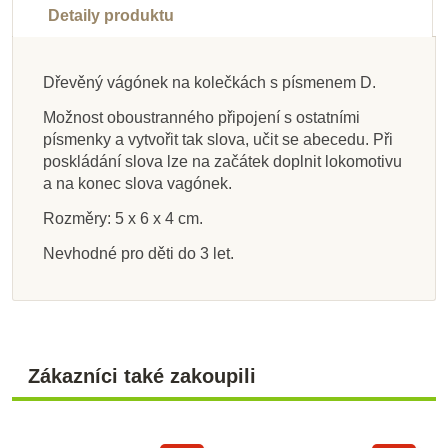
Detaily produktu
Dřevěný vágónek na kolečkách s písmenem D.
Možnost oboustranného připojení s ostatními
Skladem
Skladem
Skladem
Skladem
Skladem
Skladem
Skladem
Skladem
písmenky a vytvořit tak slova, učit se abecedu. Při
PlanToys Braillova
Janod Interaktivní
Bino Vagónek H -
Poketo Plakát
Goki Puzzle Abeceda
Poketo Vyjmenovaná
Bino Vagónek G -
Bino Vagónek X -
poskládání slova lze na začátek doplnit lokomotivu
knížka s aktivitami
hnědá kolečka
čísla 1-10
abeceda
slova - hrací karty
hnědá kolečka
hnědá kolečka
- inspirováno
a na konec slova vagónek.
Montessori
Rozměry: 5 x 6 x 4 cm.
Nevhodné pro děti do 3 let.
242 Kč
440 Kč
458 Kč
20 Kč
306 Kč
368 Kč
20 Kč
22 Kč
28 Kč
269 Kč
489 Kč
509 Kč
28 Kč
32 Kč
340 Kč
409 Kč
Přidat do košíku
Přidat do košíku
Přidat do košíku
Přidat do košíku
Přidat do košíku
Přidat do košíku
Přidat do košíku
Přidat do košíku
Zákazníci také zakoupili