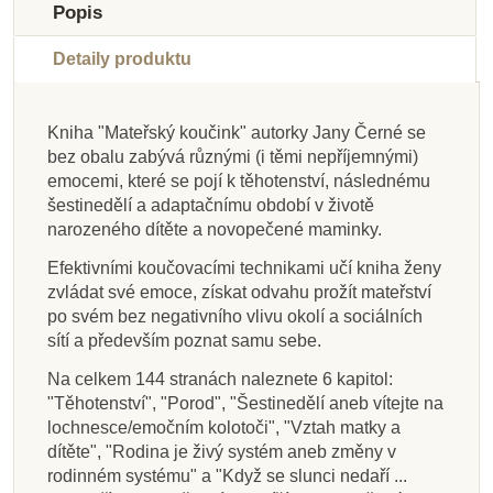
Popis
Detaily produktu
Kniha "Mateřský koučink" autorky Jany Černé se
bez obalu zabývá různými (i těmi nepříjemnými)
Skladem
Skladem
Skladem
Skladem
Skladem
Skladem
Skladem
Skladem
emocemi, které se pojí k těhotenství, následnému
šestinedělí a adaptačnímu období v životě
Triton Cesta k inkluzi.
DharmaGaia Jak
Triton Tajuplné
Baby Signs -
Esence Montessori
Esence Montessori
Baby Signs -
Londýnské
narozeného dítěte a novopečené maminky.
Úvahy z praxe a pro
rozvíjet dětskou
Kompletní sada
dětství - Marie
Kompletní sada
přednášky
Miminko
Dítě
praxi - Lore Anderlik
Montessori
spiritualitu.
znakování
znakování - verze
Efektivními koučovacími technikami učí kniha ženy
Jednoduchá
online videa
zvládat své emoce, získat odvahu prožít mateřství
praktická cvičení -
po svém bez negativního vlivu okolí a sociálních
198 Kč
699 Kč
135 Kč
269 Kč
485 Kč
499 Kč
699 Kč
399 Kč
Peggy Joy...
sítí a především poznat samu sebe.
Přidat do košíku
Přidat do košíku
Přidat do košíku
Přidat do košíku
Přidat do košíku
Přidat do košíku
Přidat do košíku
Přidat do košíku
Na celkem 144 stranách naleznete 6 kapitol:
"Těhotenství", "Porod", "Šestinedělí aneb vítejte na
lochnesce/emočním kolotoči", "Vztah matky a
dítěte", "Rodina je živý systém aneb změny v
rodinném systému" a "Když se slunci nedaří ...