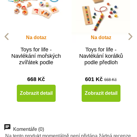
Na dotaz
Na dotaz
Toys for life -
Toys for life -
Navlékání mořských
Navlékání korálků
zvířátek podle
podle předloh
předloh
668 Kč
601 Kč
668 Kč
Zobrazit detail
Zobrazit detail
Novinka
Komentáře (0)
Na tento produkt momentálně není přidána žádná recenze.