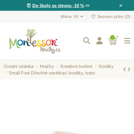
×
⏰
Do školy se slevou -10 %
✏️
Měna: Kč
Seznam přání (
0
)
Úvodní stránka
Hračky
Kreativní tvoření
Korálky
Small Foot Dřevěné navlékací korálky, tvary