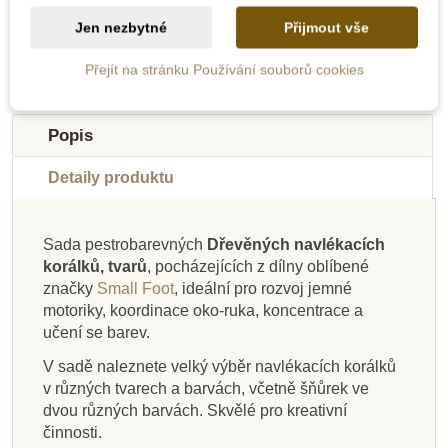
Jen nezbytné
Přijmout vše
Přejít na stránku Používání souborů cookies
Novinka
Novinka
-10%
-10%
-10%
-10%
Do školy
Do školy
Do školy
Do školy
Popis
Detaily produktu
Sada pestrobarevných
Dřevěných navlékacích
korálků, tvarů
, pocházejících z dílny oblíbené
Na dotaz
Skladem
Skladem
Skladem
Na dotaz
Skladem
Skladem
Skladem
značky
Small Foot
, ideální pro rozvoj jemné
motoriky, koordinace oko-ruka, koncentrace a
Drátek stříbrný, 25 m
Sentosphere Výroba
Oxybul Sada
Play Box
Toys for life - Stavění
PlanToys Navlékací
Detoa Maxiperle 92
Toys for life -
učení se barev.
náramků - Macramé
Zažehlovací korálky
nažehlovacích
Navlékání mořských
z korálků
korálky
ks
4000ks - sada
korálků
zvířátek podle
V sadě naleznete velký výběr navlékacích korálků
předloh
v různých tvarech a barvách, včetně šňůrek ve
dvou různých barvách. Skvělé pro kreativní
337 Kč
445 Kč
565 Kč
77 Kč
1 202 Kč
644 Kč
411 Kč
668 Kč
374 Kč
457 Kč
715 Kč
1 336 Kč
činnosti.