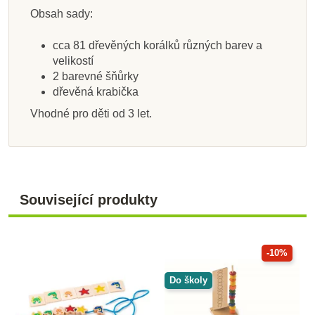
Přidat do košíku
Přidat do košíku
Přidat do košíku
Zobrazit detail
Přidat do košíku
Přidat do košíku
Přidat do košíku
Zobrazit detail
Obsah sady:
cca 81 dřevěných korálků různých barev a
velikostí
2 barevné šňůrky
dřevěná krabička
Vhodné pro děti od 3 let.
Související produkty
-10%
Do školy