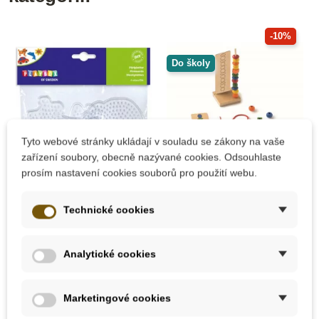
-10%
Do školy
Tyto webové stránky ukládají v souladu se zákony na vaše
zařízení soubory, obecně nazývané cookies. Odsouhlaste
prosím nastavení cookies souborů pro použití webu.
Skladem
Na dotaz
Technické cookies
Destičky pro
Toys for life -
zažehlování, 4 ks
Navlékání korálků
podle předloh
Analytické cookies
89 Kč
601 Kč
668 Kč
Marketingové cookies
Přidat do košíku
Zobrazit detail