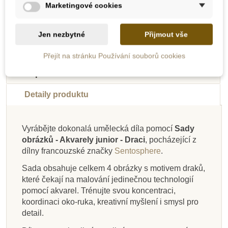
Přidat do košíku
Přidat do košíku
Marketingové cookies
Jen nezbytné
Přijmout vše
Novinka
Doporučené
Novinka
-10%
-20%
Přejít na stránku Používání souborů cookies
Novinka
Výprodej
Popis
Do školy
Detaily produktu
Vyrábějte dokonalá umělecká díla pomocí
Sady
obrázků - Akvarely junior - Draci
, pocházející z
Skladem
Skladem
Skladem
Skladem
Skladem
Skladem
Skladem
Skladem
dílny francouzské značky
Sentosphere
.
Sentosphere Sada
JIRI MODELS
Goki Magická
Sentosphere
Oxybul Stíratelný
Sentosphere
Sentosphere
Sentosphere
Sada obsahuje celkem 4 obrázky s motivem draků,
Příprava na psaní -
obrázků - Akvarely
Akvarely junior -
tabulka, velká
Akvarely - Hmyzí říše
Akvarely mini - Motýli
Akvarely junior -
blok
které čekají na malování jedinečnou technologií
Kolečka a spirály
junior - Koně
Dinosauři
Papoušci
pomocí akvarel. Trénujte svou koncentraci,
koordinaci oko-ruka, kreativní myšlení i smysl pro
detail.
255 Kč
129 Kč
445 Kč
56 Kč
452 Kč
261 Kč
455 Kč
499 Kč
565 Kč
290 Kč