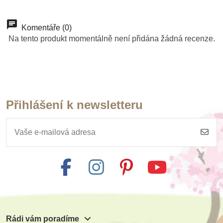
Komentáře (0)
Na tento produkt momentálně není přidána žádná recenze.
Přihlášení k newsletteru
Skladem
Sentosphere Sada
obrázků - Akvarely
junior - V parku
255 Kč
Přidat do košíku
Rádi vám poradíme