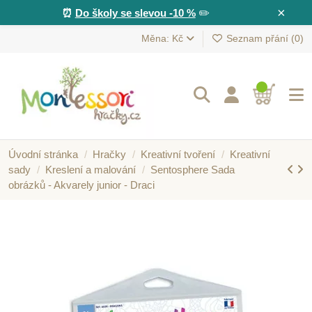
×
⏰
Do školy se slevou -10 %
✏️
Měna: Kč
Seznam přání (
0
)
Úvodní stránka
Hračky
Kreativní tvoření
Kreativní
sady
Kreslení a malování
Sentosphere Sada
obrázků - Akvarely junior - Draci