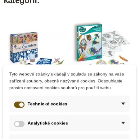
kategorii:
Tyto webové stránky ukládají v souladu se zákony na vaše
zařízení soubory, obecně nazývané cookies. Odsouhlaste
Skladem
Skladem
prosím nastavení cookies souborů pro použití webu.
Sentosphere
Sentosphere
Kyanotypie -
Magická folie -
Technické cookies
Herbářská dílna
klíčenky a magnetky
Analytické cookies
886 Kč
385 Kč