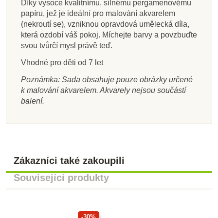
Díky vysoce kvalitnímu, silnému pergamenovému
Přidat do košíku
Přidat do košíku
Přidat do košíku
Přidat do košíku
Přidat do košíku
Přidat do košíku
Přidat do košíku
Přidat do košíku
papíru, jež je ideální pro malování akvarelem
(nekroutí se), vzniknou opravdová umělecká díla,
která ozdobí váš pokoj. Míchejte barvy a povzbuďte
svou tvůrčí mysl právě teď.
Vhodné pro děti od 7 let
Poznámka: Sada obsahuje pouze obrázky určené
k malování akvarelem. Akvarely nejsou součástí
balení.
Zákazníci také zakoupili
Související produkty
-30%