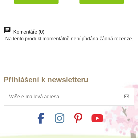
-10%
-10%
Do školy
Do školy
Komentáře (0)
Na tento produkt momentálně není přidána žádná recenze.
Přihlášení k newsletteru
Skladem
Skladem
Poketo Abeceda
Safari Ltd. figurky
nejen pro školáky
Good Luck Minis
50 Kč
53 Kč
55 Kč
59 Kč