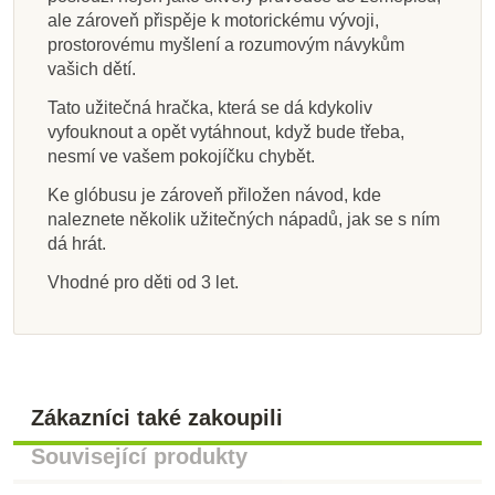
1 026 Kč
338 Kč
476 Kč
211 Kč
447 Kč
238 Kč
411 Kč
311 Kč
234 Kč
375 Kč
529 Kč
1 140 Kč
457 Kč
444 Kč
497 Kč
265 Kč
ale zároveň přispěje k motorickému vývoji,
prostorovému myšlení a rozumovým návykům
Přidat do košíku
Přidat do košíku
Přidat do košíku
Zobrazit detail
Přidat do košíku
Přidat do košíku
Přidat do košíku
Přidat do košíku
vašich dětí.
Tato užitečná hračka, která se dá kdykoliv
vyfouknout a opět vytáhnout, když bude třeba,
nesmí ve vašem pokojíčku chybět.
Ke glóbusu je zároveň přiložen návod, kde
naleznete několik užitečných nápadů, jak se s ním
dá hrát.
Vhodné pro děti od 3 let.
Zákazníci také zakoupili
Související produkty