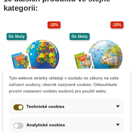
kategorii:
-10%
-10%
Do školy
Do školy
Tyto webové stránky ukládají v souladu se zákony na vaše
zařízení soubory, obecně nazývané cookies. Odsouhlaste
Skladem
Na dotaz
prosím nastavení cookies souborů pro použití webu.
Caly Nafukovací
Caly Nafukovací
globus 30 cm -
globus 30 cm -
Technické cookies
Zeměkoule
Zvířata
Analytické cookies
238 Kč
238 Kč
265 Kč
265 Kč