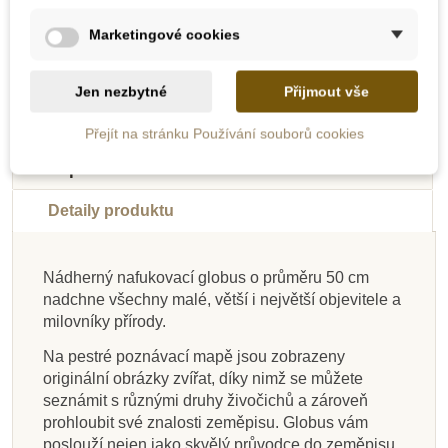
Přidat do košíku
Zobrazit detail
Marketingové cookies
Jen nezbytné
Přijmout vše
-10%
-10%
-10%
-10%
-10%
-10%
-10%
-30%
Přejít na stránku Používání souborů cookies
Do školy
Do školy
Novinka
Do školy
Do školy
Doporučené
Do školy
Výprodej
Popis
Do školy
Do školy
Do školy
Detaily produktu
Nádherný nafukovací globus o průměru 50 cm
nadchne všechny malé, větší i největší objevitele a
Na dotaz
Skladem
Skladem
Skladem
Skladem
Skladem
Skladem
Skladem
milovníky přírody.
Svojtka & CO Moje
Goki Kulaté puzzle
Castorland Puzzle
Caly Nafukovací
Sentosphere Puzzle -
Caly Nafukovací
Caly Nafukovací
Goki Puzzle na
Na pestré poznávací mapě jsou zobrazeny
mapa ČR-120 dílků a
sada Montessori -
globus 85 cm -
svět - zvířata
globus 30 cm - Malý
desce - Evropa
globus 50 cm -
mapa světa se
originální obrázky zvířat, díky nimž se můžete
Zeměkoule XXL
Vlajky světa
14 x kvíz
Zeměkoule
cestovatel
zvířaty
seznámit s různými druhy živočichů a zároveň
prohloubit své znalosti zeměpisu. Globus vám
poslouží nejen jako skvělý průvodce do zeměpisu,