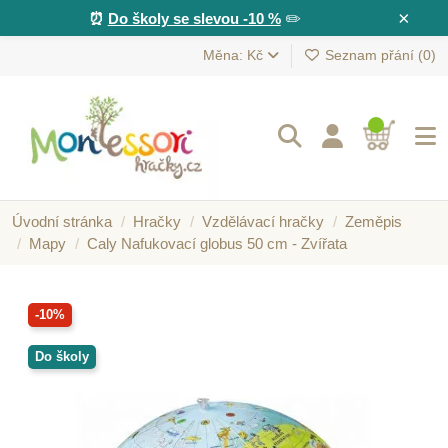
×
⏰
Do školy se slevou -10 %
✏️
Měna: Kč
Seznam přání (
0
)
Úvodní stránka
Hračky
Vzdělávací hračky
Zeměpis
Mapy
Caly Nafukovací globus 50 cm - Zvířata
-10%
Do školy