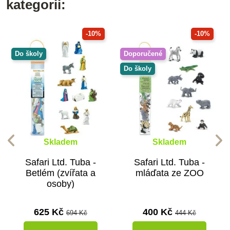
kategorii:
-10%
-10%
Do školy
Doporučené
Do školy
Skladem
Skladem
Safari Ltd. Tuba -
Safari Ltd. Tuba -
Betlém (zvířata a
mláďata ze ZOO
osoby)
625 Kč
400 Kč
694 Kč
444 Kč