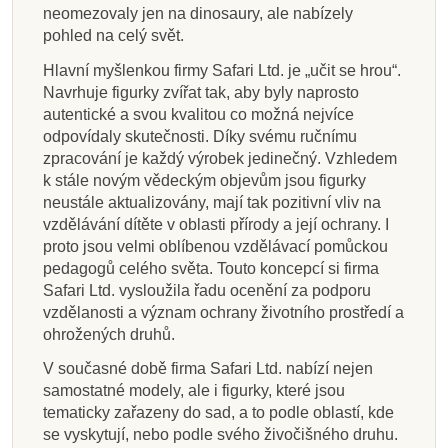
neomezovaly jen na dinosaury, ale nabízely
pohled na celý svět.
Hlavní myšlenkou firmy Safari Ltd. je „učit se hrou“.
Navrhuje figurky zvířat tak, aby byly naprosto
autentické a svou kvalitou co možná nejvíce
odpovídaly skutečnosti. Díky svému ručnímu
zpracování je každý výrobek jedinečný. Vzhledem
k stále novým vědeckým objevům jsou figurky
neustále aktualizovány, mají tak pozitivní vliv na
vzdělávání dítěte v oblasti přírody a její ochrany. I
proto jsou velmi oblíbenou vzdělávací pomůckou
pedagogů celého světa. Touto koncepcí si firma
Safari Ltd. vysloužila řadu ocenění za podporu
vzdělanosti a význam ochrany životního prostředí a
ohrožených druhů.
V současné době firma Safari Ltd. nabízí nejen
samostatné modely, ale i figurky, které jsou
tematicky zařazeny do sad, a to podle oblastí, kde
se vyskytují, nebo podle svého živočišného druhu.