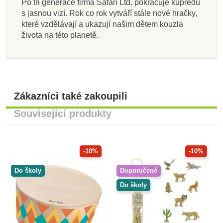
Po tři generace firma Safari Ltd. pokračuje kupředu
s jasnou vizí. Rok co rok vytváří stále nové hračky,
které vzdělávají a ukazují našim dětem kouzla
života na této planetě.
Zákazníci také zakoupili
Související produkty
-10%
-10%
Do školy
Doporučené
Do školy