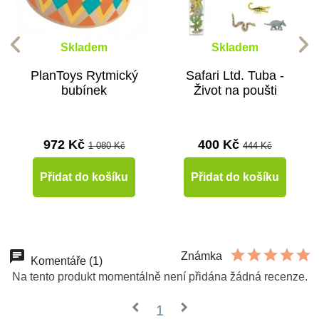
Skladem
Skladem
PlanToys Rytmický
Safari Ltd. Tuba -
bubínek
Život na poušti
972 Kč
400 Kč
1 080 Kč
444 Kč
Přidat do košíku
Přidat do košíku
-10%
-10%
-10%
-10%
-10%
-10%
Známka
Doporučené
Doporučené
Do školy
Do školy
Do školy
Do školy
Komentáře (1)
Na tento produkt momentálně není přidána žádná recenze.
Do školy
Do školy
chevron_left
chevron_right
1