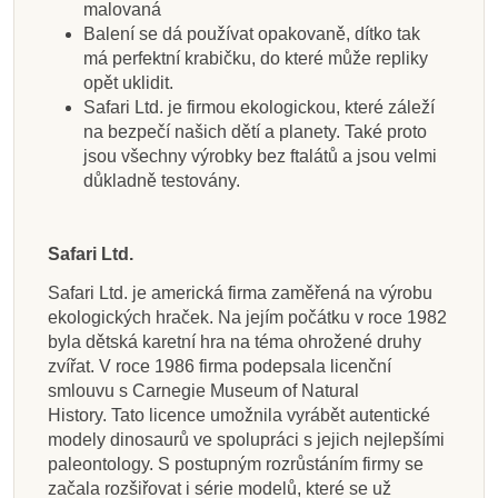
malovaná
Balení se dá používat opakovaně, dítko tak
má perfektní krabičku, do které může repliky
opět uklidit.
Safari Ltd. je firmou ekologickou, které záleží
na bezpečí našich dětí a planety. Také proto
jsou všechny výrobky bez ftalátů a jsou velmi
důkladně testovány.
Safari Ltd.
Safari Ltd. je americká firma zaměřená na výrobu
ekologických hraček. Na jejím počátku v roce 1982
byla dětská karetní hra na téma ohrožené druhy
zvířat. V roce 1986 firma podepsala licenční
smlouvu s Carnegie Museum of Natural
History. Tato licence umožnila vyrábět autentické
modely dinosaurů ve spolupráci s jejich nejlepšími
paleontology. S postupným rozrůstáním firmy se
začala rozšiřovat i série modelů, které se už