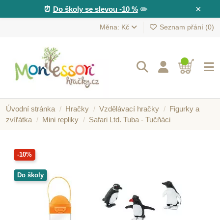
×
⏰
Do školy se slevou -10 %
✏️
Měna: Kč
Seznam přání (
0
)
Úvodní stránka
Hračky
Vzdělávací hračky
Figurky a
zvířátka
Mini repliky
Safari Ltd. Tuba - Tučňáci
-10%
Do školy