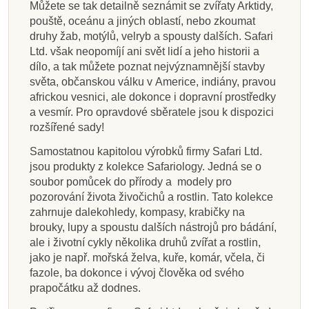
Můžete se tak detailně seznámit se zvířaty Arktidy,
pouště, oceánu a jiných oblastí, nebo zkoumat
druhy žab, motýlů, velryb a spousty dalších. Safari
Ltd. však neopomíjí ani svět lidí a jeho historii a
dílo, a tak můžete poznat nejvýznamnější stavby
světa, občanskou válku v Americe, indiány, pravou
africkou vesnici, ale dokonce i dopravní prostředky
a vesmír. Pro opravdové sběratele jsou k dispozici
rozšířené sady!
Samostatnou kapitolou výrobků firmy Safari Ltd.
jsou produkty z kolekce Safariology. Jedná se o
soubor pomůcek do přírody a modely pro
pozorování života živočichů a rostlin. Tato kolekce
zahrnuje dalekohledy, kompasy, krabičky na
brouky, lupy a spoustu dalších nástrojů pro bádání,
ale i životní cykly několika druhů zvířat a rostlin,
jako je např. mořská želva, kuře, komár, včela, či
fazole, ba dokonce i vývoj člověka od svého
prapočátku až dodnes.