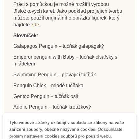
Práci s pomůckou je možné rozšířit výrobou
Přidat do košíku
Přidat do košíku
Přidat do košíku
Zobrazit detail
Přidat do košíku
Přidat do košíku
Přidat do košíku
Přidat do košíku
třísložkových karet. Jako podklad pro jejich tvorbu
můžete použít originálního obrázku figurek, který
najdete
zde
.
Slovníček:
Galapagos Penguin – tučňák galapágský
Emperor penguin with Baby – tučňák císařský s
mládětem
Swimming Penguin – plavající tučňák
Penguin Chick – mládě tučňáka
Gentoo Penguin – tučňák oslí
Adelie Penguin – tučňák kroužkový
Chinstrap Penguin – tučňák uzdičkový
Tyto webové stránky ukládají v souladu se zákony na vaše
Rockhopper Penguin – tučňák skalní
zařízení soubory, obecně nazývané cookies. Odsouhlaste
prosím nastavení cookies souborů pro použití webu.