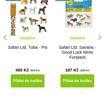
Skladem
Skladem
Safari Ltd. Tuba - Psi
Safari Ltd. Savana -
Good Luck Minis
Funpack
400 Kč
187 Kč
444 Kč
208 Kč
Přidat do košíku
Přidat do košíku
-10%
-10%
-10%
-10%
-10%
-10%
-10%
-10%