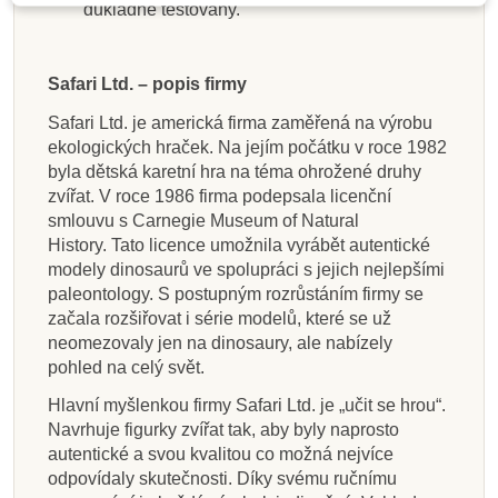
důkladně testovány.
Safari Ltd. – popis firmy
Safari Ltd. je americká firma zaměřená na výrobu
ekologických hraček. Na jejím počátku v roce 1982
byla dětská karetní hra na téma ohrožené druhy
zvířat. V roce 1986 firma podepsala licenční
smlouvu s Carnegie Museum of Natural
History. Tato licence umožnila vyrábět autentické
modely dinosaurů ve spolupráci s jejich nejlepšími
paleontology. S postupným rozrůstáním firmy se
začala rozšiřovat i série modelů, které se už
neomezovaly jen na dinosaury, ale nabízely
pohled na celý svět.
Hlavní myšlenkou firmy Safari Ltd. je „učit se hrou“.
Navrhuje figurky zvířat tak, aby byly naprosto
autentické a svou kvalitou co možná nejvíce
odpovídaly skutečnosti. Díky svému ručnímu