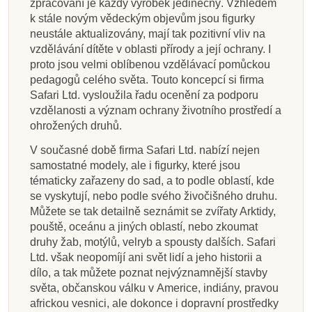
zpracování je každý výrobek jedinečný. Vzhledem
k stále novým vědeckým objevům jsou figurky
neustále aktualizovány, mají tak pozitivní vliv na
vzdělávání dítěte v oblasti přírody a její ochrany. I
proto jsou velmi oblíbenou vzdělávací pomůckou
pedagogů celého světa. Touto koncepcí si firma
Safari Ltd. vysloužila řadu ocenění za podporu
vzdělanosti a význam ochrany životního prostředí a
ohrožených druhů.
V současné době firma Safari Ltd. nabízí nejen
samostatné modely, ale i figurky, které jsou
tématicky zařazeny do sad, a to podle oblastí, kde
se vyskytují, nebo podle svého živočišného druhu.
Můžete se tak detailně seznámit se zvířaty Arktidy,
pouště, oceánu a jiných oblastí, nebo zkoumat
druhy žab, motýlů, velryb a spousty dalších. Safari
Ltd. však neopomíjí ani svět lidí a jeho historii a
dílo, a tak můžete poznat nejvýznamnější stavby
světa, občanskou válku v Americe, indiány, pravou
africkou vesnici, ale dokonce i dopravní prostředky