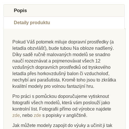
Do školy
Do školy
Do školy
Do školy
Do školy
Do školy
Do školy
Do školy
Popis
Detaily produktu
Pokud Váš potomek miluje dopravní prostředky (a
letadla obzvlášť), bude tubou Na obloze nadšený.
Skladem
Skladem
Skladem
Skladem
Skladem
Skladem
Skladem
Skladem
Díky sadě ručně malovaných modelů se snadno
naučí rozeznávat a pojmenovávat všech 12
Safari Ltd. Tuba - Na
Safari Ltd. Divoký
Safari Ltd. Tuba -
Safari Ltd. Tuba -
Safari Ltd. Žraloci
Safari Ltd. figurky
Safari Ltd. Tuba -
Safari Ltd. Tuba -
vzdušných dopravních prostředků od tryskového
západ - Good Luck
Příroda
Poníci
silnici
Prehistorický život
Good Luck Minis
Draci živlů
letadla přes horkovzdušný balon či vzducholoď,
Minis Funpack
nechybí ani parašutista. Kromě toho jsou to zkrátka
kvalitní modely pro volnou fantazijní hru.
400 Kč
400 Kč
187 Kč
400 Kč
1 049 Kč
400 Kč
400 Kč
53 Kč
444 Kč
444 Kč
208 Kč
444 Kč
59 Kč
444 Kč
444 Kč
1 166 Kč
Pro práci s pomůckou doporučujeme vytisknout
fotografii všech modelů, která vám poslouží jako
Přidat do košíku
Přidat do košíku
Přidat do košíku
Přidat do košíku
Přidat do košíku
Přidat do košíku
Přidat do košíku
Přidat do košíku
kontrolní list. Fotografii přímo od výrobce najdete
zde
, nebo
zde
s popisky v angličtině.
Jak můžete modely zapojit do výuky a učinit ji tak