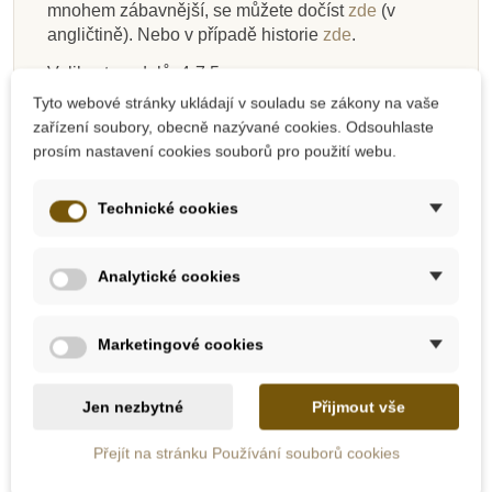
mnohem zábavnější, se můžete dočíst
zde
(v
angličtině). Nebo v případě historie
zde
.
Velikost modelů: 4-7,5 cm
Tyto webové stránky ukládají v souladu se zákony na vaše
Doporučený věk: 3+
zařízení soubory, obecně nazývané cookies. Odsouhlaste
prosím nastavení cookies souborů pro použití webu.
Safari ltd. Toobs
Technické cookies
Rozměr tuby 5 x 5 x 33 cm
Každá figurka je detailně navržená a ručně
Analytické cookies
malovaná
Balení se dá používat opakovaně, dítko tak
má perfektní krabičku, do které může repliky
Marketingové cookies
opět uklidit.
Zeměkoule na vrchu balení se točí a tím si
celé balení ještě více přiláká pozornost dítka.
Jen nezbytné
Přijmout vše
Safari Ltd. je firmou ekologickou, které záleží
na bezpečí našich dětí a planety. Také proto
Přejít na stránku Používání souborů cookies
jsou všechny výrobky bez ftalátů a jsou velmi