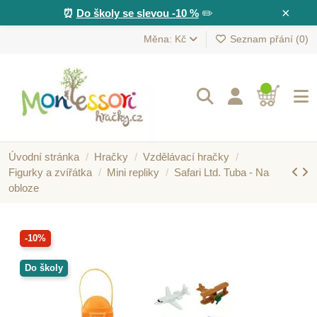
×
⏰
Do školy se slevou -10 %
✏️
Měna: Kč
Seznam přání (
0
)
Úvodní stránka
Hračky
Vzdělávací hračky
Figurky a zvířátka
Mini repliky
Safari Ltd. Tuba - Na
obloze
-10%
Do školy