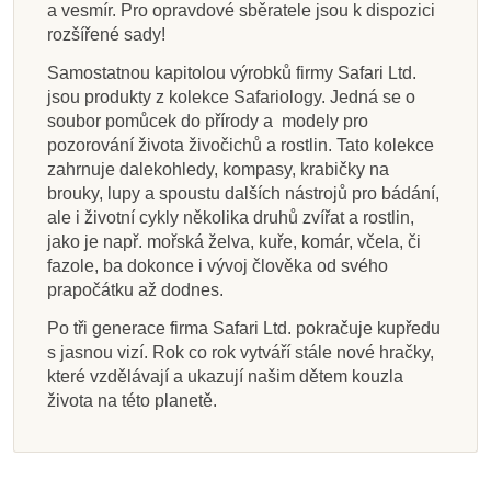
a vesmír. Pro opravdové sběratele jsou k dispozici
rozšířené sady!
Samostatnou kapitolou výrobků firmy Safari Ltd.
jsou produkty z kolekce Safariology. Jedná se o
soubor pomůcek do přírody a modely pro
pozorování života živočichů a rostlin. Tato kolekce
zahrnuje dalekohledy, kompasy, krabičky na
brouky, lupy a spoustu dalších nástrojů pro bádání,
ale i životní cykly několika druhů zvířat a rostlin,
jako je např. mořská želva, kuře, komár, včela, či
fazole, ba dokonce i vývoj člověka od svého
prapočátku až dodnes.
Po tři generace firma Safari Ltd. pokračuje kupředu
s jasnou vizí. Rok co rok vytváří stále nové hračky,
které vzdělávají a ukazují našim dětem kouzla
života na této planetě.