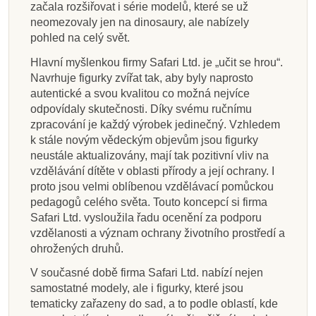
začala rozšiřovat i série modelů, které se už
neomezovaly jen na dinosaury, ale nabízely
pohled na celý svět.
Hlavní myšlenkou firmy Safari Ltd. je „učit se hrou“.
Navrhuje figurky zvířat tak, aby byly naprosto
autentické a svou kvalitou co možná nejvíce
odpovídaly skutečnosti. Díky svému ručnímu
zpracování je každý výrobek jedinečný. Vzhledem
k stále novým vědeckým objevům jsou figurky
neustále aktualizovány, mají tak pozitivní vliv na
vzdělávání dítěte v oblasti přírody a její ochrany. I
proto jsou velmi oblíbenou vzdělávací pomůckou
pedagogů celého světa. Touto koncepcí si firma
Safari Ltd. vysloužila řadu ocenění za podporu
vzdělanosti a význam ochrany životního prostředí a
ohrožených druhů.
V současné době firma Safari Ltd. nabízí nejen
samostatné modely, ale i figurky, které jsou
tematicky zařazeny do sad, a to podle oblastí, kde