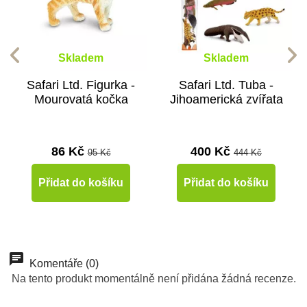
Skladem
Skladem
Safari Ltd. Figurka -
Safari Ltd. Tuba -
Mourovatá kočka
Jihoamerická zvířata
86 Kč
400 Kč
95 Kč
444 Kč
Přidat do košíku
Přidat do košíku
-10%
-10%
-10%
-10%
-10%
-40%
Do školy
Oceněné hračky
Do školy
Do školy
Do školy
Komentáře (0)
Výprodej
Na tento produkt momentálně není přidána žádná recenze.
Do školy
Do školy