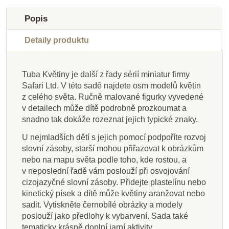
Do školy
Do školy
Do školy
Doporučené
Doporučené
Do školy
Do školy
Do školy
Popis
Do školy
Do školy
Detaily produktu
Tuba Květiny je další z řady sérií miniatur firmy
Safari Ltd. V této sadě najdete osm modelů květin
Na dotaz
Skladem
Skladem
Skladem
Na dotaz
Skladem
Skladem
Skladem
z celého světa. Ručně malované figurky vyvedené
v detailech může dítě podrobně prozkoumat a
Safari Ltd. Tuba - Na
Safari Ltd. Figurka -
Safari Ltd. Tuba -
Safari Ltd. Tuba -
Safari Ltd. Životní
Safari Ltd. Tuba -
Safari Ltd. Tuba -
Safari Ltd. Tuba -
snadno tak dokáže rozeznat jejich typické znaky.
Prehistorický život
Život na poušti
Činčila
statku
Tvorové mořských
Ohrožené druhy -
cyklus - Zelená
Jedovaté žáby
mořské
hlubin
fazole
U nejmladších dětí s jejich pomocí podpoříte rozvoj
slovní zásoby, starší mohou přiřazovat k obrázkům
nebo na mapu světa podle toho, kde rostou, a
400 Kč
400 Kč
400 Kč
400 Kč
400 Kč
400 Kč
400 Kč
313 Kč
444 Kč
444 Kč
444 Kč
444 Kč
444 Kč
444 Kč
444 Kč
348 Kč
v neposlední řadě vám poslouží při osvojování
cizojazyčné slovní zásoby. Přidejte plastelínu nebo
Přidat do košíku
Přidat do košíku
Přidat do košíku
Zobrazit detail
Přidat do košíku
Přidat do košíku
Přidat do košíku
Zobrazit detail
kinetický písek a dítě může květiny aranžovat nebo
sadit. Vytiskněte černobílé obrázky a modely
poslouží jako předlohy k vybarvení. Sada také
tematicky krásně doplní jarní aktivity.