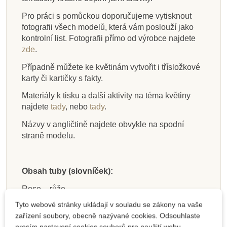
Pro práci s pomůckou doporučujeme vytisknout
fotografii všech modelů, která vám poslouží jako
kontrolní list. Fotografii přímo od výrobce najdete
zde
.
Případně můžete ke květinám vytvořit i třísložkové
karty či kartičky s fakty.
Materiály k tisku a další aktivity na téma květiny
najdete
tady
, nebo
tady
.
Názvy v angličtině najdete obvykle na spodní
straně modelu.
Obsah tuby (slovníček):
Rose – růže
Tyto webové stránky ukládají v souladu se zákony na vaše
Tulip – tulipán
zařízení soubory, obecně nazývané cookies. Odsouhlaste
Hibiscus – ibišek
prosím nastavení cookies souborů pro použití webu.