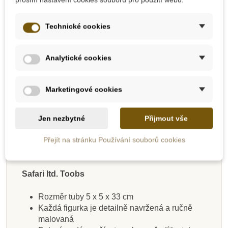
Bird of Paradise – strelicie
Technické cookies
Daffodil – narcis
Sunflower – slunečnice
Analytické cookies
Lotus – lotos
Orchid – orchidej
Marketingové cookies
Jen nezbytné
Přijmout vše
Velikost figurek: 4-7,5 cm
Doporučený věk: 3+
Přejít na stránku Používání souborů cookies
Safari ltd. Toobs
Rozměr tuby 5 x 5 x 33 cm
Každá figurka je detailně navržená a ručně
malovaná