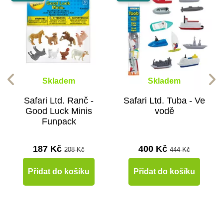
Skladem
Skladem
Safari Ltd. Ranč -
Safari Ltd. Tuba - Ve
Good Luck Minis
vodě
Funpack
187 Kč
400 Kč
208 Kč
444 Kč
Přidat do košíku
Přidat do košíku
-10%
-10%
-10%
-10%
-10%
-10%
-10%
-10%