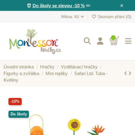
×
⏰
Do školy se slevou -10 %
✏️
Měna: Kč
Seznam přání (
0
)
Úvodní stránka
Hračky
Vzdělávací hračky
Figurky a zvířátka
Mini repliky
Safari Ltd. Tuba -
Květiny
-10%
Do školy