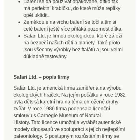
Balení se dá používat opakovaně, dítko tak
má perfektní krabičku, do které může repliky
opět uklidit.
Zeměkoule na vrchu balení se točí a tím si
celé balení ještě více přiláká pozornost dítka.
Safari Ltd. je firmou ekologickou, které záleží
na bezpečí našich dětí a planety. Také proto
jsou všechny výrobky bez ftalátů a jsou velmi
důkladně testovány.
Safari Ltd. – popis firmy
Safari Ltd. je americká firma zaměřená na výrobu
ekologických hraček. Na jejím počátku v roce 1982
byla dětská karetní hra na téma ohrožené druhy
zvířat. V roce 1986 firma podepsala licenční
smlouvu s Carnegie Museum of Natural
History. Tato licence umožnila vyrábět autentické
modely dinosaurů ve spolupráci s jejich nejlepšími
paleontology. S postupným rozrůstáním firmy se