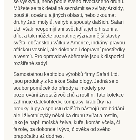
se vyskytují, nebo podle svého živočišného druhu.
Můžete se tak detailně seznámit se zvířaty Arktidy,
pouště, oceánu a jiných oblastí, nebo zkoumat
druhy žab, motýlů, velryb a spousty dalších. Safari
Ltd. však neopomíjí ani svět lidí a jeho historii a
dílo, a tak můžete poznat nejvýznamnější stavby
světa, občanskou válku v Americe, indiány, pravou
africkou vesnici, ale dokonce i dopravní prostředky
a vesmír. Pro opravdové sběratele jsou k dispozici
rozšířené sady!
Samostatnou kapitolou výrobků firmy Safari Ltd.
jsou produkty z kolekce Safariology. Jedná se o
soubor pomůcek do přírody a modely pro
pozorování života živočichů a rostlin. Tato kolekce
zahrnuje dalekohledy, kompasy, krabičky na
brouky, lupy a spoustu dalších nástrojů pro bádání,
ale i životní cykly několika druhů zvířat a rostlin,
jako je např. mořská želva, kuře, komár, včela, či
fazole, ba dokonce i vývoj člověka od svého
prapočátku až dodnes.