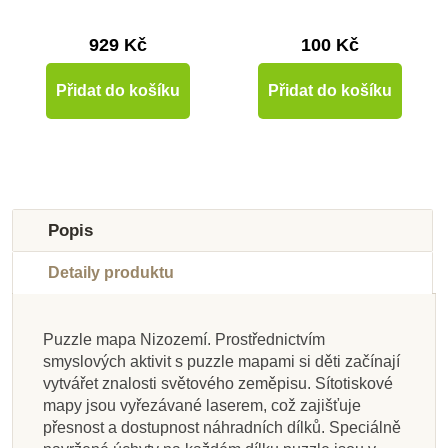
929 Kč
100 Kč
Přidat do košíku
Přidat do košíku
Popis
Detaily produktu
Puzzle mapa Nizozemí. Prostřednictvím
Skladem u
Skladem u
Skladem u
Skladem u
Skladem u
Skladem u
Skladem u
smyslových aktivit s puzzle mapami si děti začínají
dodavatele
dodavatele
dodavatele
Skladem
dodavatele
dodavatele
dodavatele
dodavatele
vytvářet znalosti světového zeměpisu. Sítotiskové
mapy jsou vyřezávané laserem, což zajišťuje
Nienhuis - Červené
Nienhuis - Karty s
Moyo Montessori
Nienhuis - Mapa
Nienhuis - Mapa Asie
Nienhuis - Kontrolní
Nienhuis - Karty s
Nienhuis - Mapa
přesnost a dostupnost náhradních dílků. Speciálně
Karty - kontinenty
vlajkami Afriky
vlaječky pro
Afriky
USA – vodní toky
mapa Kanady - s
různými tvary
– vodní toky