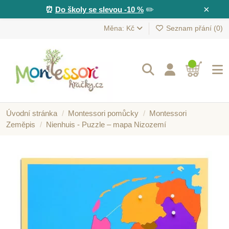
×
⏰
Do školy se slevou -10 %
✏️
Měna: Kč
Seznam přání (
0
)
Úvodní stránka
Montessori pomůcky
Montessori
Zeměpis
Nienhuis - Puzzle – mapa Nizozemí