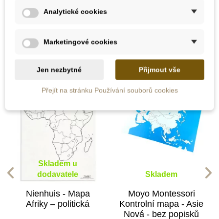
Analytické cookies
10 dalších produktů ve stejné
kategorii:
Marketingové cookies
Jen nezbytné
Přijmout vše
Přejít na stránku Používání souborů cookies
Skladem u
dodavatele
Skladem
Nienhuis - Mapa
Moyo Montessori
Afriky – politická
Kontrolní mapa - Asie
Nová - bez popisků