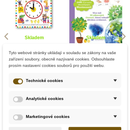
Skladem
Skladem
Moje první hodiny
Moje malé objevy
Tyto webové stránky ukládají v souladu se zákony na vaše
Montessori ve
zařízení soubory, obecně nazývané cookies. Odsouhlaste
volném čase
prosím nastavení cookies souborů pro použití webu.
225 Kč
155 Kč
Technické cookies
Přidat do košíku
Přidat do košíku
Analytické cookies
Novinka
Novinka
Novinka
Novinka
Novinka
-20%
Marketingové cookies
Výprodej