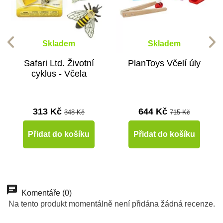
Skladem
Skladem
Safari Ltd. Životní
PlanToys Včelí úly
cyklus - Včela
313 Kč
644 Kč
348 Kč
715 Kč
Přidat do košíku
Přidat do košíku
-10%
Do školy
Komentáře (0)
Na tento produkt momentálně není přidána žádná recenze.