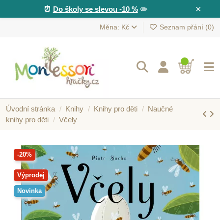
×
⏰
Do školy se slevou -10 %
✏️
Měna: Kč
Seznam přání (
0
)
Úvodní stránka
Knihy
Knihy pro děti
Naučné
knihy pro děti
Včely
-20%
Výprodej
Novinka