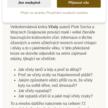
Popis
Jen nezbytné
Přijmout vše
Do školy
Detaily produktu
Přejít na stránku Používání souborů cookies
Velkoformátová kniha
Včely
autorů Piotr Socha a
Wojciech Grajkowski provází malé i velké čtenáře
Skladem
Skladem
Skladem
Skladem
Skladem
Skladem
Skladem
Skladem
fascinujícím královstvím včel. Informace o těchto
úžasných a velmi užitečných tvorech ocení chlapci
JIRI MODELS Mapa
GoKids Circle Time
GoKids DVD Pets
JIRI MODELS
GoKids English Sada
JIRI MODELS Kniha
Už to znáš? Tvoje
JIRI MODELS 24
i dívky a to v jakémkoliv věku. V této překrásné
Příprava na psaní -
světa - velká
Books Set 2
pro děti 6-36 měsíců
aktivit - Biologie
dnů do Vánoc
tělo
knize se dozvíte odpovědi na velmi zajímavé
Linky a čáry
bludišťárna
otázky, týkající se včeliček:
149 Kč
149 Kč
129 Kč
199 Kč
119 Kč
1 477 Kč
139 Kč
155 Kč
Jak včely tančí a kdy a proč to dělají?
149 Kč
Proč se včely ocitly na Napoleonově plášti?
Přidat do košíku
Přidat do košíku
Přidat do košíku
Přidat do košíku
Přidat do košíku
Přidat do košíku
Přidat do košíku
Přidat do košíku
Jakým způsobem vědci přišli na to, že včely
byly na světě dříve, než dinosauři?
Jak včely vypadají?
Jak vypadá včelí úl a jaké mají včely zvyky?
To a mnoho dalšího naleznete na celkem 72