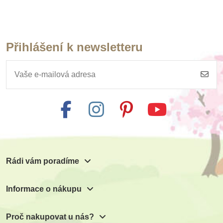
Přihlášení k newsletteru
Na dotaz
Safari Ltd. Včela
medonosná
302 Kč
335 Kč
Zobrazit detail
Rádi vám poradíme
Informace o nákupu
Proč nakupovat u nás?