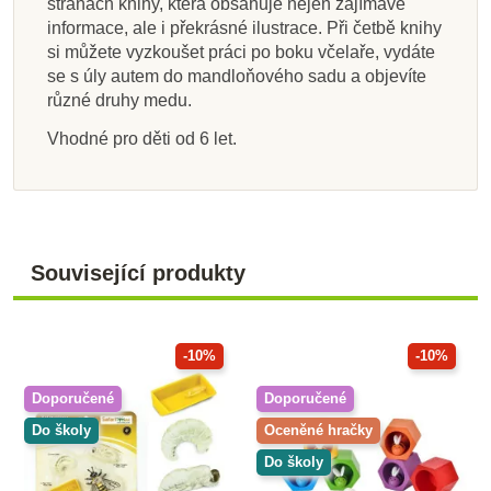
stranách knihy, která obsahuje nejen zajímavé
informace, ale i překrásné ilustrace. Při četbě knihy
si můžete vyzkoušet práci po boku včelaře, vydáte
se s úly autem do mandloňového sadu a objevíte
různé druhy medu.
Vhodné pro děti od 6 let.
Související produkty
-10%
-10%
Doporučené
Doporučené
Do školy
Oceněné hračky
Do školy