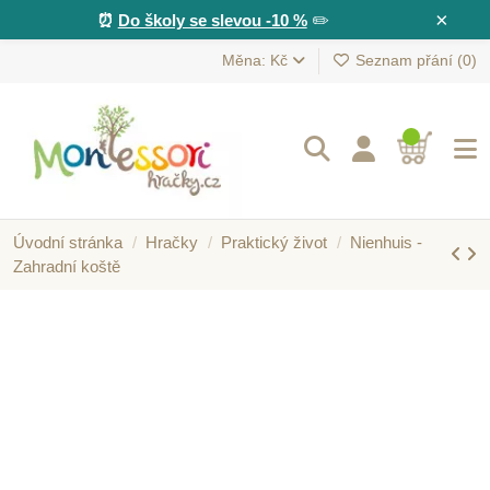
×
⏰
Do školy se slevou -10 %
✏️
Měna: Kč
Seznam přání (
0
)
Úvodní stránka
Hračky
Praktický život
Nienhuis -
Zahradní koště