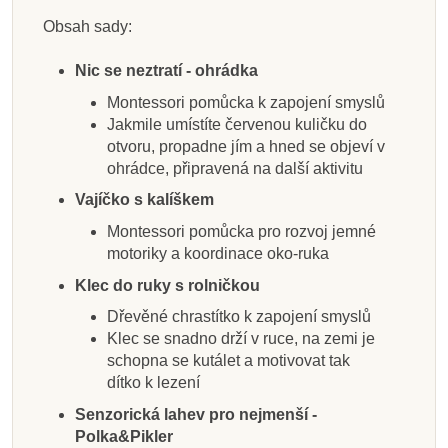
Taf Toys Sada hraček
Sada hraček pro
Taf Toys Sada hraček
miminko 0-3 měsíce
pro hru na bříšku
pro miminko, černo-
Obsah sady:
bílá
Nic se neztratí - ohrádka
2 450 Kč
639 Kč
639 Kč
Montessori pomůcka k zapojení smyslů
Jakmile umístíte červenou kuličku do
Přidat do košíku
Zobrazit detail
Přidat do košíku
otvoru, propadne jím a hned se objeví v
ohrádce, připravená na další aktivitu
Vajíčko s kalíškem
Montessori pomůcka pro rozvoj jemné
motoriky a koordinace oko-ruka
Klec do ruky s rolničkou
Dřevěné chrastítko k zapojení smyslů
Klec se snadno drží v ruce, na zemi je
schopna se kutálet a motivovat tak
dítko k lezení
Senzorická lahev pro nejmenší -
Polka&Pikler