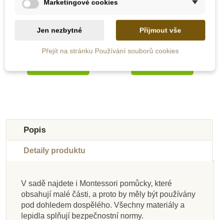
batole 10-12 měsíců
miminko 4-6 měsíců
Marketingové cookies
Jen nezbytné
Přijmout vše
2 399 Kč
2 899 Kč
Přejít na stránku Používání souborů cookies
Zobrazit detail
Zobrazit detail
Balení
Novinka
Novinka
Akční
Popis
Doporučené
Detaily produktu
V sadě najdete i Montessori pomůcky, které
obsahují malé části, a proto by měly být používány
Na dotaz
Skladem
Skladem
pod dohledem dospělého. Všechny materiály a
lepidla splňují bezpečnostní normy.