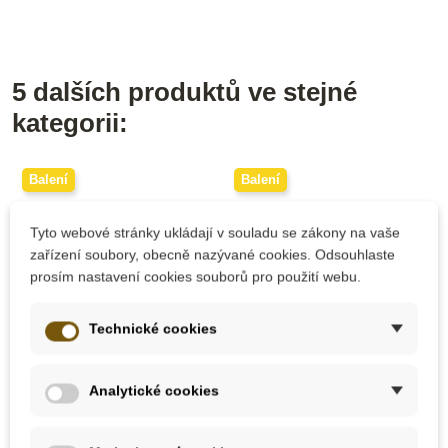
5 dalších produktů ve stejné
kategorii:
Balení
Balení
Akční
Akční
Tyto webové stránky ukládají v souladu se zákony na vaše
Doporučené
Doporučené
zařízení soubory, obecně nazývané cookies. Odsouhlaste
prosím nastavení cookies souborů pro použití webu.
Technické cookies
Na dotaz
Na dotaz
Analytické cookies
Sada hraček pro
Sada hraček pro