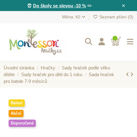
×
⏰
Do školy se slevou -10 %
✏️
Měna: Kč
Seznam přání (
0
)
Úvodní stránka
Hračky
Sady hraček podle věku
dítěte
Sady hraček pro děti do 1 roku
Sada hraček
pro batole 7-9 měsíců
Balení
Akční
Doporučené