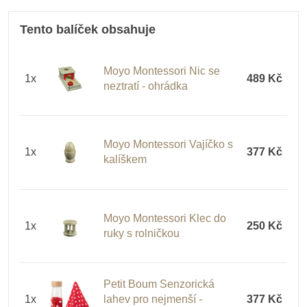
Tento balíček obsahuje
Moyo Montessori Nic se
1x
489 Kč
neztratí - ohrádka
Moyo Montessori Vajíčko s
1x
377 Kč
kalíškem
Moyo Montessori Klec do
1x
250 Kč
ruky s rolničkou
Petit Boum Senzorická
1x
lahev pro nejmenší -
377 Kč