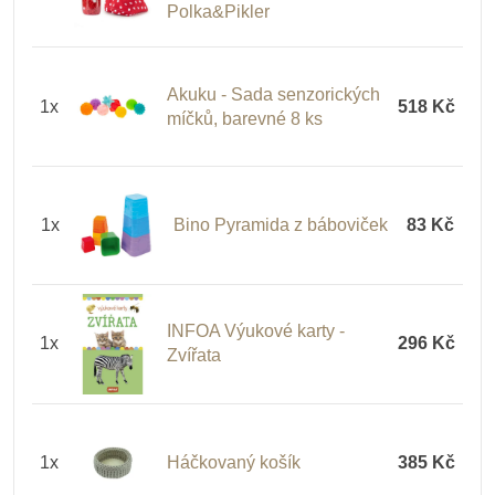
Polka&Pikler
Akuku - Sada senzorických
1x
518 Kč
míčků, barevné 8 ks
1x
Bino Pyramida z báboviček
83 Kč
INFOA Výukové karty -
1x
296 Kč
Zvířata
1x
Háčkovaný košík
385 Kč