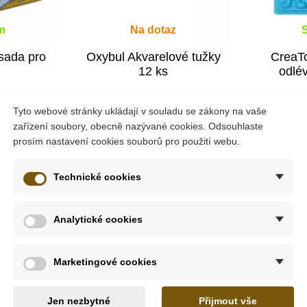
m
Na dotaz
sada pro
Oxybul Akvarelové tužky
CreaT
12 ks
odlév
Tyto webové stránky ukládají v souladu se zákony na vaše
č
339 Kč
zařízení soubory, obecně nazývané cookies. Odsouhlaste
prosím nastavení cookies souborů pro použití webu.
ošíku
Zobrazit detail
Přid
Technické cookies
Analytické cookies
Výprodej
Marketingové cookies
ru na výtvarné pomůcky
značky
Learning Resources.
Díky tét
řící pomůcky a bezpečně si je můžete vzít všude tam, kam budete
Jen nezbytné
Přijmout vše