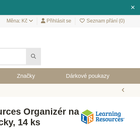
×
Měna: Kč
Přihlásit se
Seznam přání (
0
)
Značky
Dárkové poukazy
rces Organizér na
ky, 14 ks