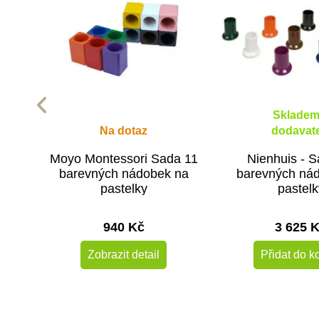
Skladem
Na dotaz
dodavate
Moyo Montessori Sada 11
Nienhuis - 
barevných nádobek na
barevných ná
pastelky
pastelk
940 Kč
3 625 
Zobrazit detail
Přidat do k