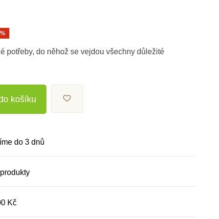
0%
né potřeby, do něhož se vejdou všechny důležité
 do košíku
íme do 3 dnů
 produkty
00 Kč