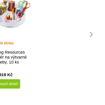
Na dotaz
ng Resources
ér na výtvarné
řeby, 10 ks
919 Kč
razit detail