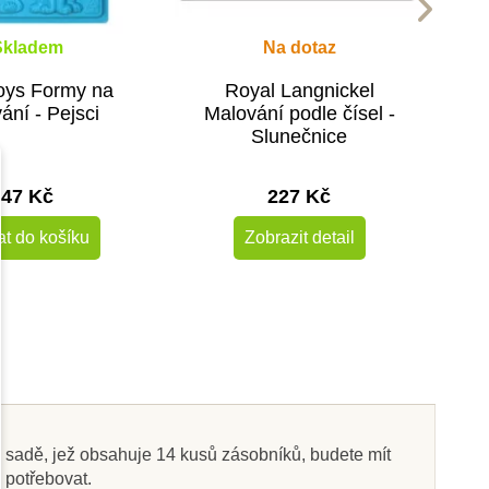
Skladem
Na dotaz
oys Formy na
Royal Langnickel
ání - Pejsci
Malování podle čísel -
Slunečnice
47 Kč
227 Kč
at do košíku
Zobrazit detail
-30%
o sadě, jež obsahuje 14 kusů zásobníků, budete mít
 potřebovat.