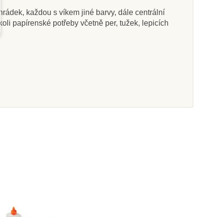
hrádek, každou s víkem jiné barvy, dále centrální
oli papírenské potřeby včetně per, tužek, lepicích
Skladem
Skladem
oys Akrylové
CreaToys Formy na
anné fixy, 6 ks
odlévání - Hmyz
3 Kč
47 Kč
219 Kč
at do košíku
Přidat do košíku