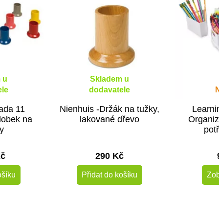
 u
Skladem u
le
dodavatele
Sada 11
Nienhuis -Držák na tužky,
Learni
dobek na
lakované dřevo
Organiz
y
pot
Kč
290 Kč
ošíku
Přidat do košíku
Zob