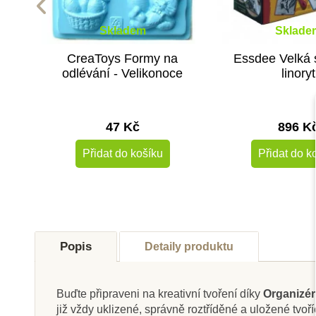
Skladem
Sklade
CreaToys Formy na
Essdee Velká 
odlévání - Velikonoce
linoryt
47 Kč
896 K
Přidat do košíku
Přidat do k
Popis
Detaily produktu
Buďte připraveni na kreativní tvoření díky
Organizé
již vždy uklizené, správně roztříděné a uložené tvo