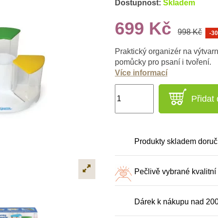
Dostupnost:
Skladem
699 Kč
998 Kč
-3
Praktický organizér na výtvar
pomůcky pro psaní i tvoření.
Více informací
Přidat
Produkty skladem doruč
Pečlivě vybrané kvalitní
Dárek k nákupu nad 20