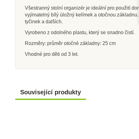
Všestranný stolní organizér je ideální pro použití d
vyjímatelný bílý úložný kelímek a otočnou základnu. 
tyčinek a dalších.
Skladem
Na dota
Vyrobeno z odolného plastu, který se snadno čistí.
CreaToys Akrylové barvy
Djeco Malířské 
Rozměry: průměr otočné základny: 25 cm
12 x 12 ml
nejmen
Vhodné pro děti od 3 let.
75 Kč
163 K
Přidat do košíku
Zobrazit de
Související produkty