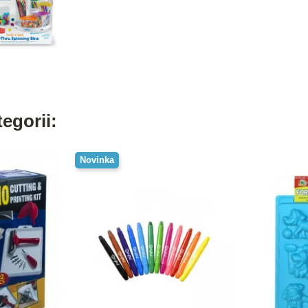
egorii:
Novinka