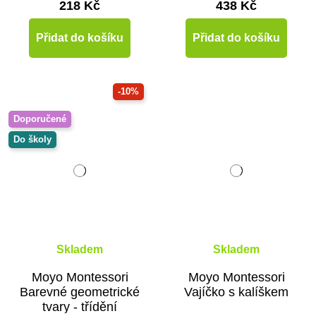
218 Kč
438 Kč
Přidat do košíku
Přidat do košíku
-10%
Doporučené
Do školy
Skladem
Skladem
Moyo Montessori
Moyo Montessori
Barevné geometrické
Vajíčko s kalíškem
tvary - třídění