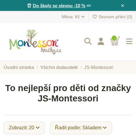
×
⏰
Do školy se slevou -10 %
✏️
Měna: Kč
Seznam přání (
0
)
Úvodní stránka
Všichni dodavatelé
JS-Montessori
To nejlepší pro děti od značky
JS-Montessori
Zobrazit: 20
Řadit podle: Skladem