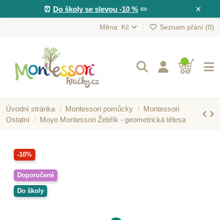
×
⏰
Do školy se slevou -10 %
✏️
Měna: Kč
Seznam přání (
0
)
Úvodní stránka
Montessori pomůcky
Montessori
Ostatní
Moyo Montessori Žebřík - geometrická tělesa
-10%
Doporučené
Do školy