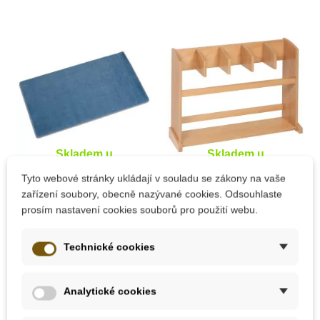
Skladem u
Skladem u
dodavatele
dodavatele
Tyto webové stránky ukládají v souladu se zákony na vaše
zařízení soubory, obecně nazývané cookies. Odsouhlaste
Nienhuis - Kobereček
Nienhuis - Stojan na
prosím nastavení cookies souborů pro použití webu.
– světle modrý
5 koberců
Technické cookies
2 565 Kč
10 965 Kč
Analytické cookies
Přidat do košíku
Přidat do košíku