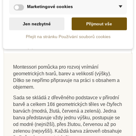
Marketingové cookies
Doporučené
-10%
-10%
-10%
-10%
Jen nezbytné
Přijmout vše
Do školy
Do školy
Do školy
Do školy
Popis
Přejít na stránku Používání souborů cookies
Detaily produktu
Montessori pomůcka pro rozvoj vnímání
geometrických tvarů, barev a velikostí (výšky).
Skladem
Skladem
Skladem
Skladem
Na dotaz
Na dotaz
Skladem
Skladem
Dítko se nepřímo připravuje na práci s obsahem a
objemem.
Moyo Montessori
Moyo Montessori
Moyo Montessori
Moyo Montessori
Moyo Montessori
Moyo Montessori
Moyo Montessori
Moyo Montessori
Hranoly v krabici (pro
Cihly s různými tvary
Válečky s úchyty -
Barevné
Různobarevné cihly,
Barevné kruhové
Barevné schody
Růžová věž -
Sada se skládá z dřevěného podstavce v přírodní
trojúhelníkové cihly
zmenšená verze
hnědé schody)
uvnitř
cihly s různými tvary
zmenšená verze
různé tvary
barvě a celkem 16ti geometrických těles ve čtyřech
uvnitř
barvách (modrá, žlutá, červená a zelená). Jedna
barva představuje vždy jednu výšku, postupuje se
315 Kč
329 Kč
489 Kč
565 Kč
315 Kč
329 Kč
1 027 Kč
565 Kč
350 Kč
365 Kč
350 Kč
365 Kč
od modré (nejnižší), přes žlutou, červenou až po
zelenou (nejvyšší). Každá barva zároveň obsahuje
Přidat do košíku
Přidat do košíku
Přidat do košíku
Přidat do košíku
Přidat do košíku
Přidat do košíku
Zobrazit detail
Zobrazit detail