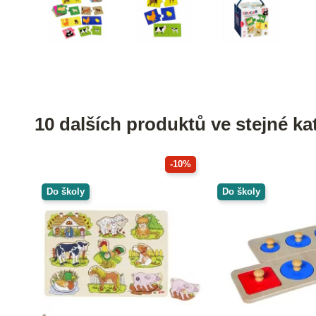
10 dalších produktů ve stejné kat
-10%
Do školy
Do školy