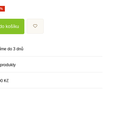
0%
 do košíku
íme do 3 dnů
 produkty
00 Kč