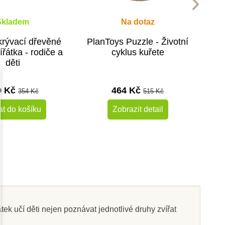
Skladem
Na dotaz
rývací dřevěné
PlanToys Puzzle - Životní
ířátka - rodiče a
cyklus kuřete
děti
9 Kč
464 Kč
354 Kč
515 Kč
at do košíku
Zobrazit detail
-10%
-10%
Do školy
k učí děti nejen poznávat jednotlivé druhy zvířat