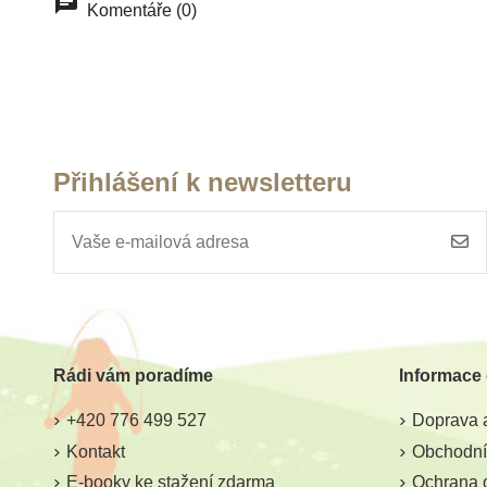
Do školy
Komentáře (0)
Přihlášení k newsletteru
Skladem
Sklade
Moyo Montessori Tabulky
Toys for life - Č
na opisování písmen a
obdob
číslic
Rádi vám poradíme
Informace
285 Kč
553 Kč
61
+420 776 499 527
Doprava a
Přidat do košíku
Přidat do k
Kontakt
Obchodní
E-booky ke stažení zdarma
Ochrana 