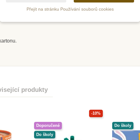
ace, trpělivosti, koncentrace a slovní zásoby.
Přejít na stránku Používání souborů cookies
z
Skladem
kartonu.
i Puzzle -
Kniha s puzzle - Na statku
Goki Puz
Divo
185 Kč
21
5 Kč
205 Kč
tail
Přidat do košíku
Zob
isející produkty
-10%
Doporučené
Do školy
Do školy