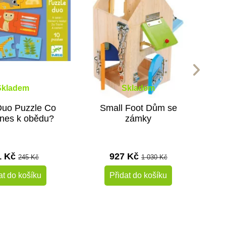
Skladem
Skladem
Duo Puzzle Co
Small Foot Dům se
nes k obědu?
zámky
1 Kč
927 Kč
245 Kč
1 030 Kč
at do košíku
Přidat do košíku
-10%
-10%