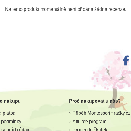
Do školy
Doporučené
Na tento produkt momentálně není přidána žádná recenze.
Do školy
m
Skladem
tyři roční
Learning Resources
Goki Učí
í
Pískové formičky - Velká
desti
abeceda
 o nákupu
Proč nakupovat u nás?
369 Kč
63
4 Kč
410 Kč
 platba
Příběh MontessoriHračky.cz
ošíku
Přidat do košíku
Přid
 podmínky
Affiliate program
osobních údajů
Prodej do školek