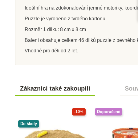
Ideální hra na zdokonalování jemné motoriky, koordin
Puzzle je vyrobeno z tvrdého kartonu.
Rozměr 1 dílku: 8 cm x 8 cm
Skladem
Na dota
Balení obsahuje celkem 46 dílků puzzle z pevného 
Goki Zvukové puzzle -
Moyo Montessor
hlasy zvířat ze zoo
tvary
Vhodné pro děti od 2 let.
550 Kč
284 Kč
785 Kč
31
Přidat do košíku
Zobrazit de
Zákazníci také zakoupili
Souv
-10%
Doporučené
Do školy