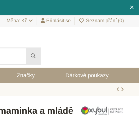
×
Měna: Kč
Přihlásit se
Seznam přání (
0
)
Značky
Dárkové poukazy
 maminka a mládě