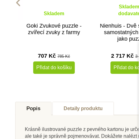
Skladem
Skladem
dodavate
Goki Zvukové puzzle -
Nienhuis - Dvě 
zvířecí zvuky z farmy
samostatných
jako puz
707 Kč
2 717 Kč
785 Kč
3
Přidat do košíku
Přidat do k
-30%
Doporučené
Výprodej
Popis
Detaily produktu
Do školy
Do školy
Krásně ilustrované puzzle z pevného kartonu je urč
ale také je správně pojmenovávat. Dokážete naléz