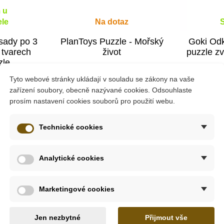
 u
le
Na dotaz
sady po 3
PlanToys Puzzle - Mořský
Goki Odk
 tvarech
život
puzzle zv
zle
Tyto webové stránky ukládají v souladu se zákony na vaše
440 Kč
31
zařízení soubory, obecně nazývané cookies. Odsouhlaste
 019 Kč
489 Kč
prosím nastavení cookies souborů pro použití webu.
ošíku
Zobrazit detail
Přid
Technické cookies
-10%
-10%
Analytické cookies
Do školy
Do školy
Marketingové cookies
eno pro nejmenší dítka. Duo puzzle s motivem maminek a mláďáte
Jen nezbytné
Přijmout vše
t mamince správné mláďátko?