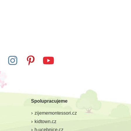
Do školy
Skladem
Skladem
me se počítat –
Small Foot Vrstvené
čky, 36 dílů
puzzle - Anatomie Tim
Spolupracujeme
9 Kč
482 Kč
710 Kč
535 Kč
zijememontessori.cz
at do košíku
Přidat do košíku
kidtown.cz
h-ucebnice.cz