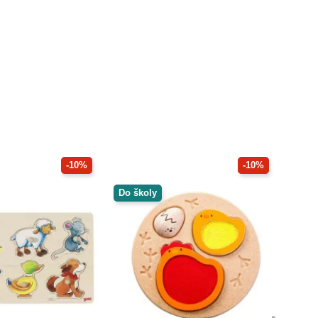
-10%
-10%
Do školy