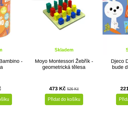
m
Skladem
Bambino -
Moyo Montessori Žebřík -
Djeco 
da
geometrická tělesa
bude d
č
473 Kč
22
526 Kč
ošíku
Přidat do košíku
Přid
-10%
-10%