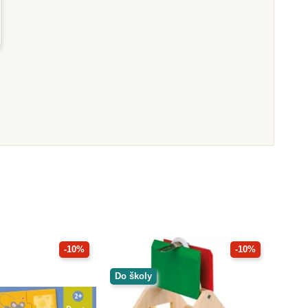
Na dotaz
Na dotaz
zle a pexeso -
Moyo Montessori Puzzle -
ká zvířátka
tři kruhy
0 Kč
259 Kč
233 Kč
288 Kč
razit detail
Zobrazit detail
-10%
-10%
Do školy