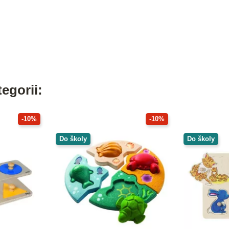
egorii:
-10%
-10%
Do školy
Do školy