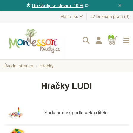
×
⏰
Do školy se slevou -10 %
✏️
Měna: Kč
Seznam přání (
0
)
0
Úvodní stránka
Hračky
Hračky LUDI
Sady hraček podle věku dítěte