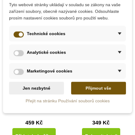
Tyto webové stránky ukládají v souladu se zákony na vaše
zařízení soubory, obecně nazývané cookies. Odsouhlaste
Praktický život
Novinka
Novinka
prosím nastavení cookies souborů pro použití webu.
Technické cookies
Hračky typu Montessori
Analytické cookies
Kreativní tvoření
Marketingové cookies
Skladem
Na dotaz
Hračky pro miminka
Jen nezbytné
Přijmout vše
LUDI Senzorické
LUDI Chrastítka na
puzzle míčky
ruce a nohy, liška
Přejít na stránku Používání souborů cookies
Hračky od 6 měsíců
459 Kč
349 Kč
Hračky pro děti 1 rok