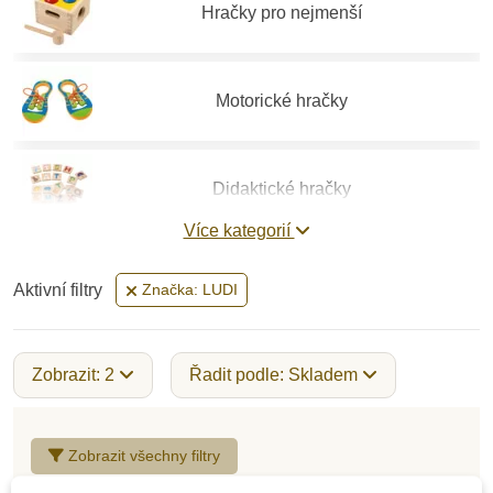
Hračky pro nejmenší
Motorické hračky
Didaktické hračky
Více kategorií
Vzdělávací hračky
Aktivní filtry
Značka: LUDI
Stavebnice
Zobrazit: 2
Řadit podle: Skladem
Hry a hlavolamy
Zobrazit všechny filtry