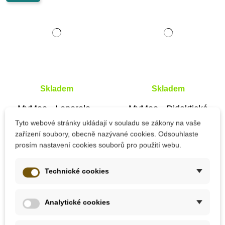
Skladem
Skladem
MyMoo - Leporelo -
MyMoo - Didaktická
červené
knížka - Procházka
Tyto webové stránky ukládají v souladu se zákony na vaše
divočinou
zařízení soubory, obecně nazývané cookies. Odsouhlaste
prosím nastavení cookies souborů pro použití webu.
331 Kč
265 Kč
368 Kč
Technické cookies
Přidat do košíku
Přidat do košíku
Analytické cookies
-10%