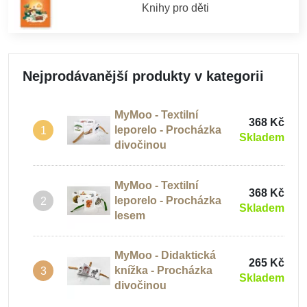
Knihy pro děti
Nejprodávanější produkty v kategorii
MyMoo - Textilní
368 Kč
leporelo - Procházka
1
Skladem
divočinou
MyMoo - Textilní
368 Kč
leporelo - Procházka
2
Skladem
lesem
MyMoo - Didaktická
265 Kč
knížka - Procházka
3
Skladem
divočinou