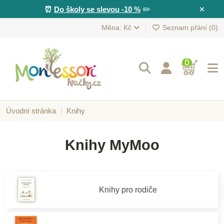
×
⏰
Do školy se slevou -10 %
✏️
Měna: Kč
Seznam přání (
0
)
0
Úvodní stránka
Knihy
Knihy MyMoo
Knihy pro rodiče