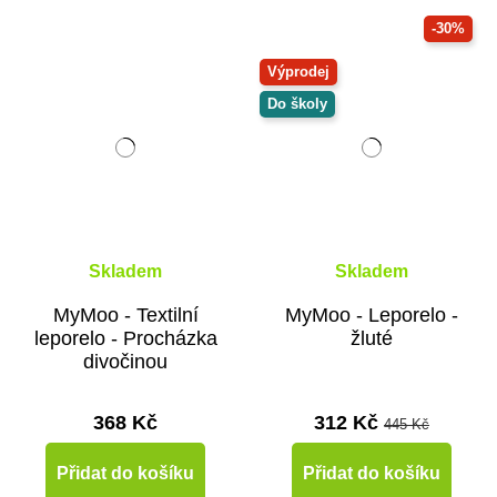
-30%
Výprodej
Do školy
Skladem
Skladem
MyMoo - Textilní
MyMoo - Leporelo -
leporelo - Procházka
žluté
divočinou
368 Kč
312 Kč
445 Kč
Přidat do košíku
Přidat do košíku