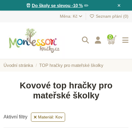
×
⏰
Do školy se slevou -10 %
✏️
Měna: Kč
Seznam přání (
0
)
0
Úvodní stránka
TOP hračky pro mateřské školky
Kovové top hračky pro
mateřské školky
Aktivní filtry
Materiál: Kov