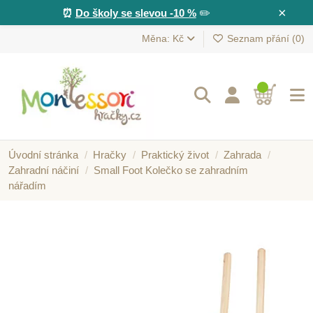
×
⏰
Do školy se slevou -10 %
✏️
Měna: Kč
Seznam přání (
0
)
Úvodní stránka
Hračky
Praktický život
Zahrada
Zahradní náčiní
Small Foot Kolečko se zahradním
nářadím