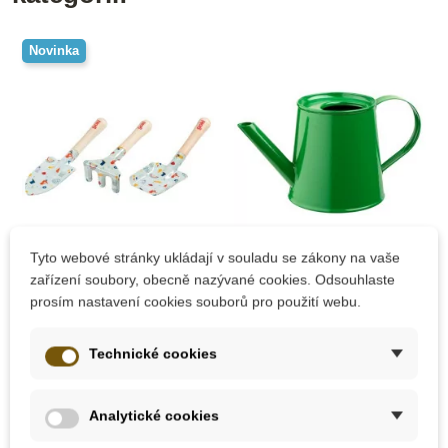
Novinka
Tyto webové stránky ukládají v souladu se zákony na vaše
Skladem
Skladem
zařízení soubory, obecně nazývané cookies. Odsouhlaste
Goki Zahradní nářadí
Nienhuis - Konvička
prosím nastavení cookies souborů pro použití webu.
pro nejmenší
Technické cookies
329 Kč
147 Kč
Analytické cookies
Přidat do košíku
Přidat do košíku