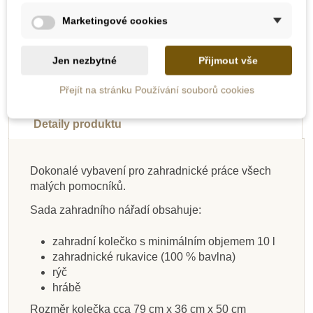
Marketingové cookies
Novinka
Novinka
Novinka
Novinka
Jen nezbytné
Přijmout vše
Přejít na stránku Používání souborů cookies
Popis
Detaily produktu
Dokonalé vybavení pro zahradnické práce všech
malých pomocníků.
Skladem
Skladem
Skladem
Skladem
Na dotaz
Skladem
Skladem
Skladem
Sada zahradního nářadí obsahuje:
Small Foot Zahradní
Nienhuis - Hrábě na
Bigjigs Toys Ruční
Nienhuis - Malé
Small Foot Zahradní
Small Foot Zahradní
Small Foot Zahradní
Small foot Hrábě na
kovové vědro, žluté
náčiní pro výsadbu
nářadí na zahradu
listí, 80 cm
zástěra s nářadím
nářadí s kyblíkem
rýč špičatý, šedý
listí, modré
zahradní kolečko s minimálním objemem 10 l
zahradnické rukavice (100 % bavlna)
rýč
hrábě
219 Kč
615 Kč
163 Kč
465 Kč
406 Kč
197 Kč
197 Kč
333 Kč
Rozměr kolečka cca 79 cm x 36 cm x 50 cm