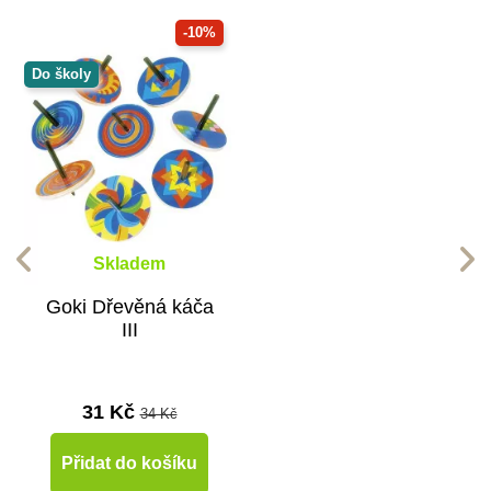
-10%
Do školy
Skladem
Goki Dřevěná káča
III
31 Kč
34 Kč
Přidat do košíku