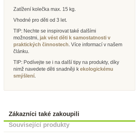
Přidat do košíku
Přidat do košíku
Přidat do košíku
Přidat do košíku
Přidat do košíku
Přidat do košíku
Přidat do košíku
Zobrazit detail
Zatížení kolečka max. 15 kg.
Vhodné pro děti od 3 let.
TIP: Nechte se inspirovat také dalšími
možnostmi,
jak vést děti k samostatnosti v
praktických činnostech
. Více informací v našem
článku.
TIP: Podívejte se i na další tipy na produkty, díky
nimž navedete děti snadněji k
ekologickému
smýšlení
.
Zákazníci také zakoupili
Související produkty