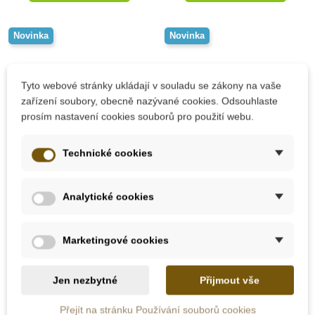
Novinka
Novinka
Tyto webové stránky ukládají v souladu se zákony na vaše
zařízení soubory, obecně nazývané cookies. Odsouhlaste
prosím nastavení cookies souborů pro použití webu.
Technické cookies
Skladem
Skladem
Analytické cookies
Small Foot Kompletní
Small Foot Zahradní
sada zahradního
zástěra s nářadím
Marketingové cookies
náčiní
Jen nezbytné
Přijmout vše
599 Kč
406 Kč
Přejít na stránku Používání souborů cookies