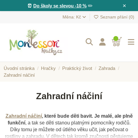
×
⏰
Do školy se slevou -10 %
✏️
Měna: Kč
Seznam přání (
0
)
Úvodní stránka
Hračky
Praktický život
Zahrada
Zahradní náčiní
Zahradní náčiní
Zahradní náčiní
, které bude děti bavit. Je malé, ale plně
funkční
, a tak se děti stanou platnými pomocníky rodičů.
Díky tomu je můžete od útlého věku učit, jak pečovat o
rostliny a zahradu. V dětech tak kromě zručnosti pěstujeme