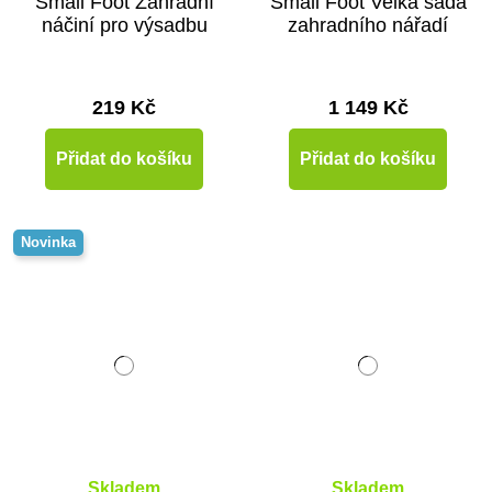
Small Foot Zahradní
Small Foot Velká sada
náčiní pro výsadbu
zahradního nářadí
219 Kč
1 149 Kč
Přidat do košíku
Přidat do košíku
Novinka
Skladem
Skladem