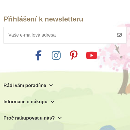
Přihlášení k newsletteru
Na dotaz
Small Foot Sada
malého zahradního
náčiní
134 Kč
Zobrazit detail
Rádi vám poradíme
Informace o nákupu
Proč nakupovat u nás?