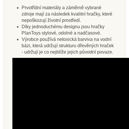
Prvotřídní materiály a záměrně vybrané
zdroje mají za následek kvalitní hračky, které
nepoškozují životní prostředí.
Díky jednoduchému designu jsou hračky
PlanToys stylové, odolné a nadčasové.
Výrobce používá netoxická barviva na vodní
bázi, která udržují strukturu dřevěných hraček
- udržují je co nejblíže jejich původní povaze.