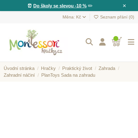
×
⏰
Do školy se slevou -10 %
✏️
Měna: Kč
Seznam přání (
0
)
Úvodní stránka
Hračky
Praktický život
Zahrada
Zahradní náčiní
PlanToys Sada na zahradu