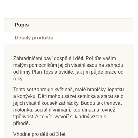
Novinka
Popis
Detaily produktu
Zahradničení baví dospělé i děti. Pořiďte vašim
Skladem u
malým pomocníkům jejich vlastní sadu na zahradu
dodavatele
Skladem
Skladem
Skladem
Na dotaz
Na dotaz
Skladem
Skladem
od firmy Plan Toys a uvidíte, jak jim půjde práce od
ruky.
Nienhuis - Lopata, 80
Small Foot Kolečko
Bigjigs Toys Ruční
Small Foot Velká
Small Foot Sada pro
Nienhuis - Síto na
Small Foot Sada
Nienhuis - Malé
nářadí na zahradu
sada zahradního
se zahradním
cm
kovové vědro, žluté
malého zahradního
sadbu rostlin
písek
Tento set zahrnuje květináč, malé hrabičky, lopatku
nářadím
nářadí
náčiní
a konývku. Děti mohou sázet semínka a starat se o
jejich vlastní kousek zahrádky. Budou tak trénovat
motoriku, sociální vnímání, koordinaci a rovněž
1 469 Kč
1 149 Kč
163 Kč
399 Kč
615 Kč
134 Kč
239 Kč
333 Kč
trpělivost. A co víc, vytvoří si kladný vztah k
přírodě.
Přidat do košíku
Přidat do košíku
Přidat do košíku
Přidat do košíku
Přidat do košíku
Přidat do košíku
Zobrazit detail
Zobrazit detail
Vhodné pro děti od 3 let