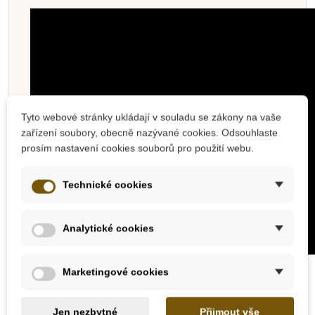
Tyto webové stránky ukládají v souladu se zákony na vaše
zařízení soubory, obecně nazývané cookies. Odsouhlaste
prosím nastavení cookies souborů pro použití webu.
Technické cookies
Analytické cookies
Marketingové cookies
PLAN TOYS
Plan Toys je již 40 let úspěšně fungující firma
Jen nezbytné
Přijmout vše
v oboru výroby vysoce kvalitních ekologických