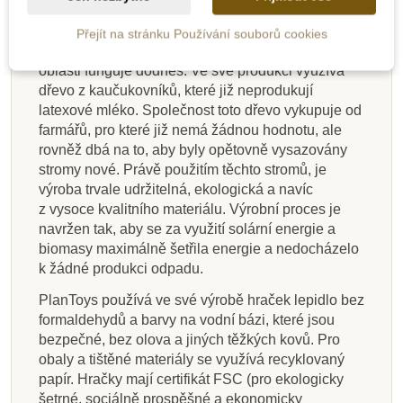
hraček.
Přejít na stránku Používání souborů cookies
Firma vznikla v roce 1981 na jihu Thajska a v této
oblasti funguje dodnes. Ve své produkci využívá
dřevo z kaučukovníků, které již neprodukují
latexové mléko. Společnost toto dřevo vykupuje od
farmářů, pro které již nemá žádnou hodnotu, ale
rovněž dbá na to, aby byly opětovně vysazovány
stromy nové. Právě použitím těchto stromů, je
výroba trvale udržitelná, ekologická a navíc
z vysoce kvalitního materiálu. Výrobní proces je
navržen tak, aby se za využití solární energie a
biomasy maximálně šetřila energie a nedocházelo
k žádné produkci odpadu.
PlanToys používá ve své výrobě hraček lepidlo bez
formaldehydů a barvy na vodní bázi, které jsou
bezpečné, bez olova a jiných těžkých kovů. Pro
obaly a tištěné materiály se využívá recyklovaný
papír. Hračky mají certifikát FSC (pro ekologicky
šetrné, sociálně prospěšné a ekonomicky