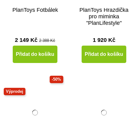
PlanToys Fotbálek
PlanToys Hrazdička
pro miminka
"PlanLifestyle"
2 149 Kč
1 920 Kč
2 388 Kč
Přidat do košíku
Přidat do košíku
-50%
Výprodej