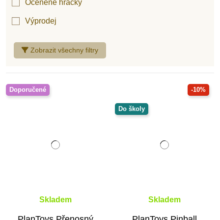
Oceněné hračky
Výprodej
Zobrazit všechny filtry
Doporučené
-10%
Do školy
Skladem
Skladem
PlanToys Přenosný
PlanToys Pinball