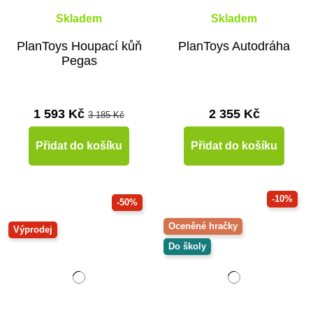
Skladem
Skladem
PlanToys Houpací kůň
PlanToys Autodráha
Pegas
1 593 Kč
2 355 Kč
3 185 Kč
Přidat do košíku
Přidat do košíku
-10%
-50%
Oceněné hračky
Výprodej
Do školy