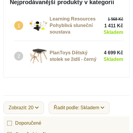
Nejprodávanější produkty v kategorii
Learning Resources
1 568 Kč
Pohyblivá sluneční
1 411 Kč
1
soustava
Skladem
PlanToys Dětský
4 699 Kč
2
stolek se židlí - černý
Skladem
Zobrazit: 20
Řadit podle: Skladem
Doporučené