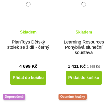
Skladem
Skladem
PlanToys Dětský
Learning Resources
stolek se židlí - černý
Pohyblivá sluneční
soustava
4 699 Kč
1 411 Kč
1 568 Kč
Přidat do košíku
Přidat do košíku
Doporučené
Oceněné hračky