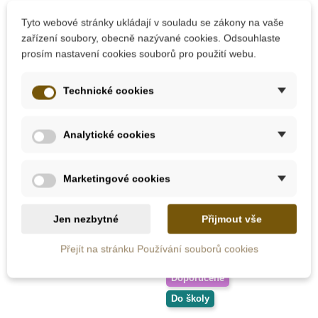
Tyto webové stránky ukládají v souladu se zákony na vaše
zařízení soubory, obecně nazývané cookies. Odsouhlaste
prosím nastavení cookies souborů pro použití webu.
Skladem
Skladem
Technické cookies
PlanToys Houpací kůň
PlanToys Hasičské
Palomino
auto (speciální edice)
Analytické cookies
2 239 Kč
1 675 Kč
3 350 Kč
Marketingové cookies
Přidat do košíku
Přidat do košíku
Jen nezbytné
Přijmout vše
Přejít na stránku Používání souborů cookies
Doporučené
-10%
Doporučené
Do školy