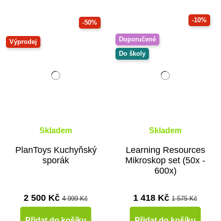
-10%
-50%
Doporučené
Výprodej
Do školy
Skladem
Skladem
PlanToys Kuchyňský
Learning Resources
sporák
Mikroskop set (50x -
600x)
2 500 Kč
1 418 Kč
4 999 Kč
1 575 Kč
Přidat do košíku
Přidat do košíku