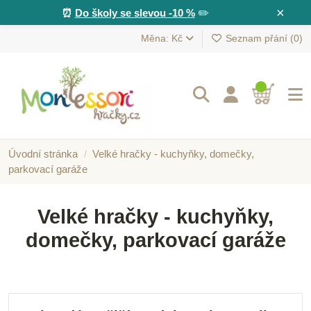
×
⏰
Do školy se slevou -10 %
✏️
Měna: Kč
Seznam přání (
0
)
Úvodní stránka
Velké hračky - kuchyňky, domečky,
parkovací garáže
Velké hračky - kuchyňky,
domečky, parkovací garáže