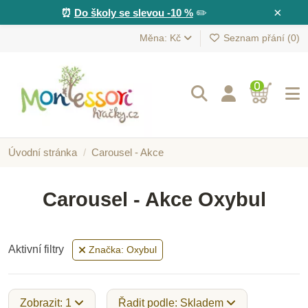
×
⏰
Do školy se slevou -10 %
✏️
Měna: Kč
Seznam přání (
0
)
0
Úvodní stránka
Carousel - Akce
Carousel - Akce Oxybul
Aktivní filtry
Značka: Oxybul
Zobrazit: 1
Řadit podle: Skladem