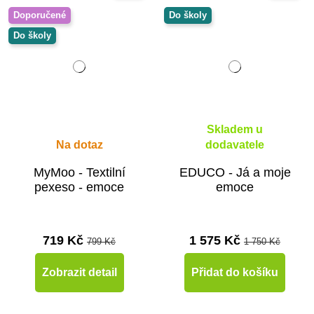
Doporučené
Do školy
Do školy
Skladem u
Na dotaz
dodavatele
MyMoo - Textilní
EDUCO - Já a moje
pexeso - emoce
emoce
719 Kč
1 575 Kč
799 Kč
1 750 Kč
Zobrazit detail
Přidat do košíku