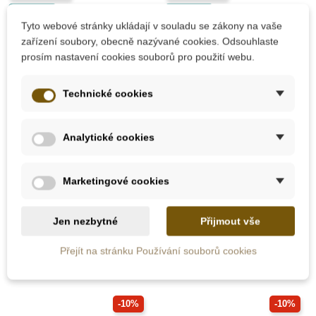
Do školy
Do školy
Tyto webové stránky ukládají v souladu se zákony na vaše
zařízení soubory, obecně nazývané cookies. Odsouhlaste
prosím nastavení cookies souborů pro použití webu.
Technické cookies
Na dotaz
Na dotaz
Analytické cookies
Sentosphere
Sentosphere Chutě
Smyslová hra - Chuť
světa
Marketingové cookies
639 Kč
899 Kč
710 Kč
999 Kč
Jen nezbytné
Přijmout vše
Zobrazit detail
Zobrazit detail
Přejít na stránku Používání souborů cookies
-10%
-10%