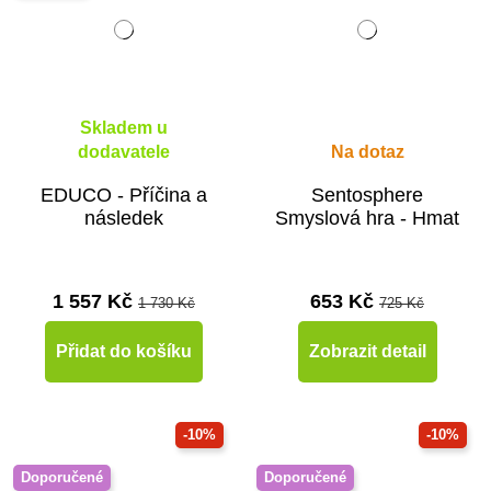
Skladem u
dodavatele
Na dotaz
EDUCO - Příčina a
Sentosphere
následek
Smyslová hra - Hmat
1 557 Kč
653 Kč
1 730 Kč
725 Kč
Přidat do košíku
Zobrazit detail
-10%
-10%
Doporučené
Doporučené