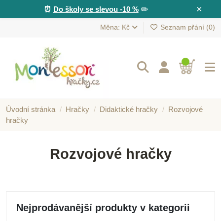
×
⏰
Do školy se slevou -10 %
✏️
Měna: Kč
Seznam přání (
0
)
Úvodní stránka
Hračky
Didaktické hračky
Rozvojové
hračky
Rozvojové hračky
Nejprodávanější produkty v kategorii