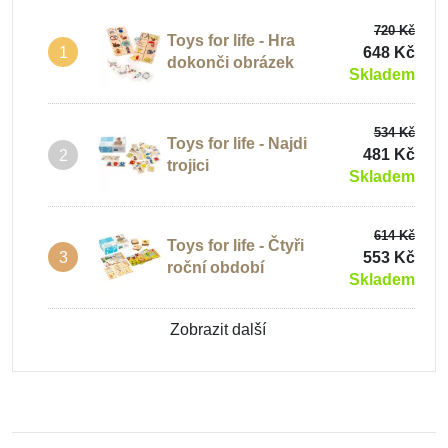
720 Kč
Toys for life - Hra
648 Kč
1
dokonči obrázek
Skladem
534 Kč
Toys for life - Najdi
481 Kč
2
trojici
Skladem
614 Kč
Toys for life - Čtyři
553 Kč
3
roční období
Skladem
Zobrazit další