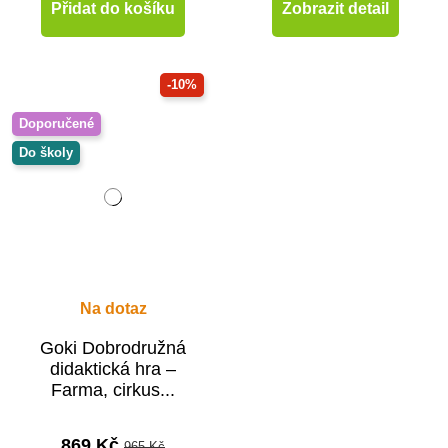
Přidat do košíku
Zobrazit detail
-10%
Doporučené
Do školy
Na dotaz
Goki Dobrodružná
didaktická hra –
Farma, cirkus...
869 Kč
965 Kč