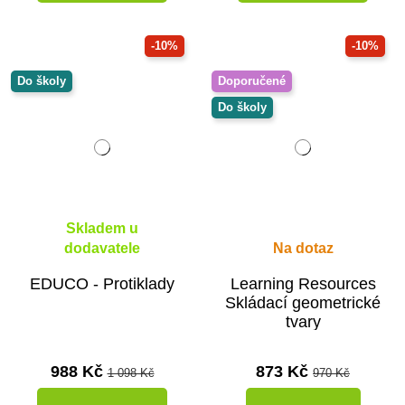
-10%
-10%
Do školy
Doporučené
Do školy
Skladem u
dodavatele
Na dotaz
EDUCO - Protiklady
Learning Resources
Skládací geometrické
tvary
988 Kč
873 Kč
1 098 Kč
970 Kč