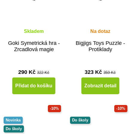
Skladem
Na dotaz
Goki Symetrická hra -
Bigjigs Toys Puzzle -
Zrcadlová magie
Protiklady
290 Kč
323 Kč
322 Kč
359 Kč
Přidat do košíku
Zobrazit detail
-10%
-10%
Novinka
Do školy
Do školy