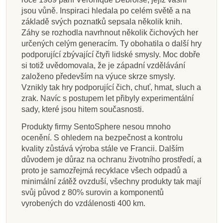
jsou vůně. Inspiraci hledala po celém světě a na
základě svých poznatků sepsala několik knih.
Záhy se rozhodla navrhnout několik čichových her
určených celým generacím. Ty obohatila o další hry
podporující zbývající čtyři lidské smysly. Moc dobře
si totiž uvědomovala, že je západní vzdělávání
založeno především na výuce skrze smysly.
Vznikly tak hry podporující čich, chuť, hmat, sluch a
zrak. Navíc s postupem let přibyly experimentální
sady, které jsou hitem současnosti.
Produkty firmy SentoSphere nesou mnoho
ocenění. S ohledem na bezpečnost a kontrolu
kvality zůstává výroba stále ve Francii. Dalším
důvodem je důraz na ochranu životního prostředí, a
proto je samozřejmá recyklace všech odpadů a
minimální zátěž ovzduší, všechny produkty tak mají
svůj původ z 80% surovin a komponentů
vyrobených do vzdálenosti 400 km.