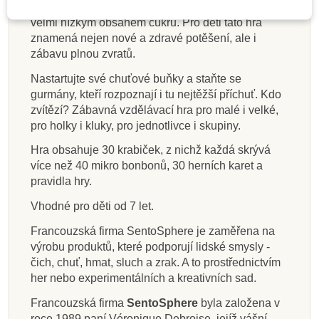
celkem 30 příchutí v podobě mikro cukrovinek s
velmi nízkým obsahem cukru. Pro děti tato hra
Přidat do košíku
Přidat do košíku
Přidat do košíku
Přidat do košíku
Přidat do košíku
Přidat do košíku
Přidat do košíku
Zobrazit detail
znamená nejen nové a zdravé potěšení, ale i
zábavu plnou zvratů.
Nastartujte své chuťové buňky a staňte se
gurmány, kteří rozpoznají i tu nejtěžší příchuť. Kdo
zvítězí? Zábavná vzdělávací hra pro malé i velké,
pro holky i kluky, pro jednotlivce i skupiny.
Hra obsahuje 30 krabiček, z nichž každá skrývá
více než 40 mikro bonbonů, 30 herních karet a
pravidla hry.
Vhodné pro děti od 7 let.
Francouzská firma SentoSphere je zaměřena na
výrobu produktů, které podporují lidské smysly -
čich, chuť, hmat, sluch a zrak. A to prostřednictvím
her nebo experimentálních a kreativních sad.
Francouzská firma
SentoSphere
byla založena v
roce 1989 paní Véronique Debroise, jejíž vášní