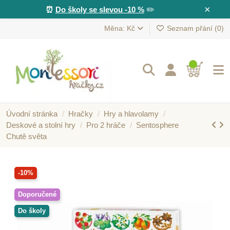
×
⏰
Do školy se slevou -10 %
✏️
Měna: Kč
Seznam přání (
0
)
Úvodní stránka
Hračky
Hry a hlavolamy
Deskové a stolní hry
Pro 2 hráče
Sentosphere
Chutě světa
-10%
Doporučené
Do školy