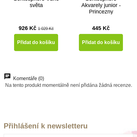
světa
Akvarely junior -
Princezny
926 Kč
445 Kč
1 029 Kč
Přidat do košíku
Přidat do košíku
-10%
-10%
Doporučené
Do školy
Komentáře (0)
Na tento produkt momentálně není přidána žádná recenze.
Do školy
Přihlášení k newsletteru
Skladem
Skladem
Skladem