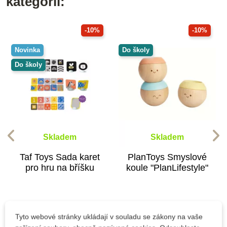
kategorii:
-10%
-10%
Novinka
Do školy
Do školy
Skladem
Skladem
Taf Toys Sada karet
PlanToys Smyslové
pro hru na bříšku
koule "PlanLifestyle"
383 Kč
554 Kč
425 Kč
615 Kč
Tyto webové stránky ukládají v souladu se zákony na vaše