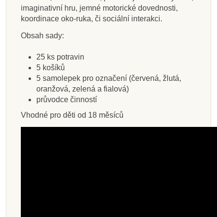
imaginativní hru, jemné motorické dovednosti,
Přidat do košíku
Přidat do košíku
Přidat do košíku
Zobrazit detail
Přidat do košíku
Přidat do košíku
Přidat do košíku
Přidat do košíku
koordinace oko-ruka, či sociální interakci.
Obsah sady:
25 ks potravin
5 košíků
5 samolepek pro označení (červená, žlutá,
oranžová, zelená a fialová)
průvodce činností
Vhodné pro děti od 18 měsíců