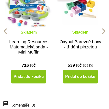
Skladem
Skladem
Learning Resources
Oxybul Barevné boxy
Matematická sada -
- třídění pinzetou
Mini Muffin
716 Kč
539 Kč
599 Kč
Přidat do košíku
Přidat do košíku
-10%
-10%
-10%
Do školy
Do školy
Do školy
Komentáře (0)