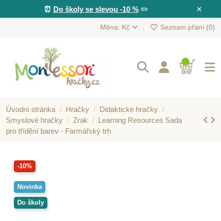
×
⏰
Do školy se slevou -10 %
✏️
Měna: Kč
Seznam přání (
0
)
Úvodní stránka
Hračky
Didaktické hračky
Smyslové hračky
Zrak
Learning Resources Sada
pro třídění barev - Farmářský trh
-10%
Novinka
Do školy