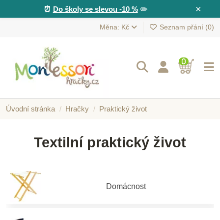
×
⏰
Do školy se slevou -10 %
✏️
Měna: Kč
Seznam přání (
0
)
0
Úvodní stránka
Hračky
Praktický život
Textilní praktický život
Domácnost