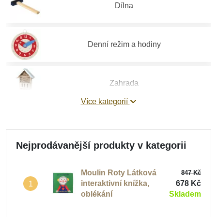
Dílna
Denní režim a hodiny
Zahrada
Více kategorií
Zvládání emocí
Nejprodávanější produkty v kategorii
Hry na profese
Moulin Roty Látková
847 Kč
interaktivní knížka,
678 Kč
1
oblékání
Skladem
Pomůcky pro děti do mateřských škol