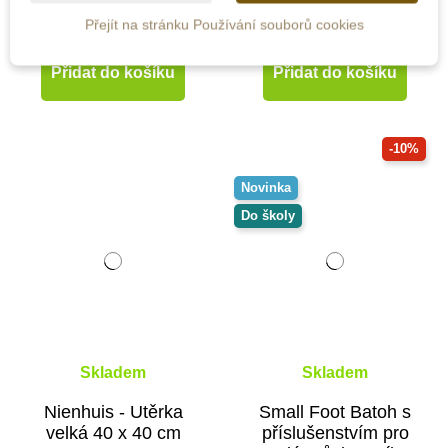
Přejít na stránku Používání souborů cookies
295 Kč
539 Kč
Přidat do košíku
Přidat do košíku
-10%
Novinka
Do školy
Skladem
Skladem
Nienhuis - Utěrka
Small Foot Batoh s
velká 40 x 40 cm
příslušenstvím pro